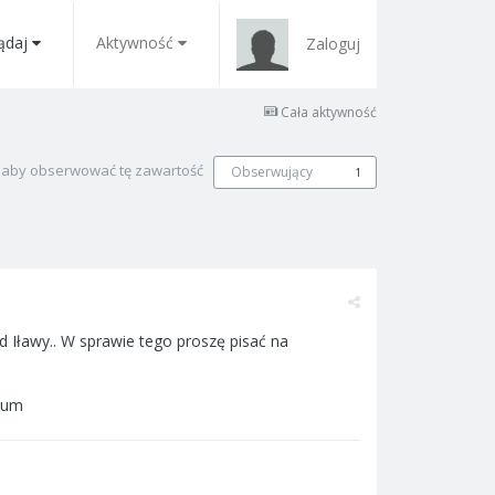
ądaj
Aktywność
Zaloguj
Cała aktywność
, aby obserwować tę zawartość
Obserwujący
1
 Iławy.. W sprawie tego proszę pisać na
orum