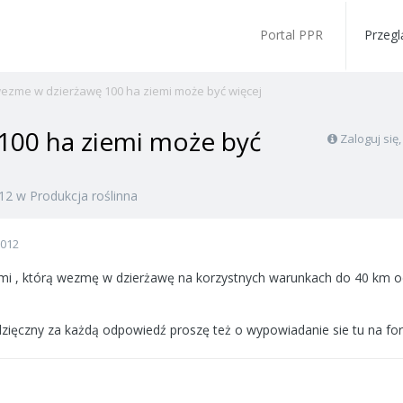
Portal PPR
Przegl
ezme w dzierżawę 100 ha ziemi może być więcej
100 ha ziemi może być
Zaloguj się
012
w
Produkcja roślinna
2012
mi , którą wezmę w dzierżawę na korzystnych warunkach do 40 km od
wdzięczny za każdą odpowiedź proszę też o wypowiadanie sie tu na f