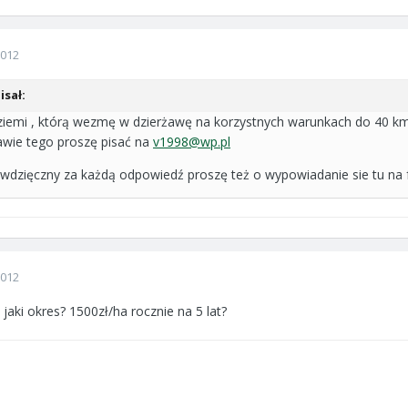
2012
sał:
ziemi , którą wezmę w dzierżawę na korzystnych warunkach do 40 k
awie tego proszę pisać na
v1998@wp.pl
e wdzięczny za każdą odpowiedź proszę też o wypowiadanie sie tu na
2012
i jaki okres? 1500zł/ha rocznie na 5 lat?