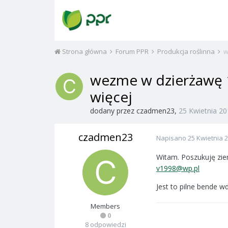
Strona główna
Forum PPR
Produkcja roślinna
w
wezme w dzierżawę 
więcej
dodany przez
czadmen23
,
25 Kwietnia 2
czadmen23
Napisano
25 Kwietnia 
Witam. Poszukuję zie
v1998@wp.pl
Jest to pilne bende 
Members
0
8 odpowiedzi