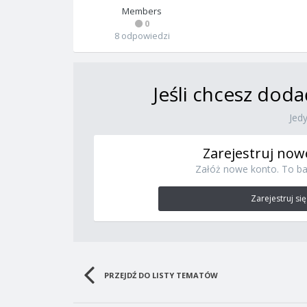
Members
0
8 odpowiedzi
Jeśli chcesz doda
Jed
Zarejestruj now
Załóż nowe konto. To ba
Zarejestruj się
PRZEJDŹ DO LISTY TEMATÓW