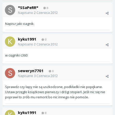
*SSaPeRR*
0
Napisano
2 Czerwca 2012
Napisz jaki ciagnik.
kyku1991
0
Napisano
2 Czerwca 2012
w ciągniki c360
seweryn7701
0
Napisano
3 Czerwca 2012
Sprawdz czy łapy nie są uszkodzone, podkładki nie popękane.
Ustaw przęgło książkowo pierwszy i drógi stopień. Jeśli nic się nie
poprawi to zrób mu remont bo nic innego nie pomoże.
kyku1991
0