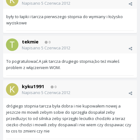
Napisano
5 Czerwca 2012
były to łapki i tarcza pierwszego stopnia do wymiany i łożysko
wyciskowe
tekmie
0
Napisano
5 Czerwca 2012
To pogratulować.A jak tarcza drugiego stopnia,bo też miałeś
problem z włączeniem WOM.
kyku1991
0
Napisano
5 Czerwca 2012
drógiego stopnia tarcza była dobra i nie kupowałem nowej a
jeszcze mi mowili zebym sobie do sprzęgła dospałał zeby
przedluzyc to od silnika zeby sprzęgło leciutko chodziło a teraz
ciezko chodzi i mowili zeby dospawal i nie wiem czy dospawac czy
to cos to zmieni czy nie