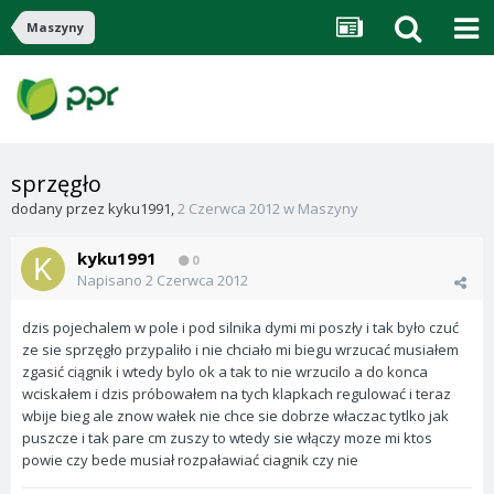
Maszyny
sprzęgło
dodany przez
kyku1991
,
2 Czerwca 2012
w
Maszyny
kyku1991
0
Napisano
2 Czerwca 2012
dzis pojechalem w pole i pod silnika dymi mi poszły i tak było czuć
ze sie sprzęgło przypaliło i nie chciało mi biegu wrzucać musiałem
zgasić ciągnik i wtedy bylo ok a tak to nie wrzucilo a do konca
wciskałem i dzis próbowałem na tych klapkach regulować i teraz
wbije bieg ale znow wałek nie chce sie dobrze właczac tytlko jak
puszcze i tak pare cm zuszy to wtedy sie włączy moze mi ktos
powie czy bede musiał rozpaławiać ciagnik czy nie