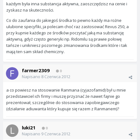
każdym była inna substancja aktywna, zaoszczędzisz na cenie i
zyskasz na skuteczności.
Co do zaufania do jakiegoś środka to pewno każdy ma rożne
ulubione specyfiki, ja polecam choć raz zastosować Revus 250, a
przy kupnie każdego ze środków poczytać jaką ma substancję
aktywną, gdyż często generyki np. Ridomilu są prawie połowę
tańsze i unikniesz pozornego zmianowania środkami które i tak
mają ten sam skład chemiczny.
farmer2309
0
Napisano
8 Czerwca 2012
a co powiesz na stosowanie Ranmana (cyjazofamid) był u mnie
przedstawiciel ich firmy i muszę przyznać że nawet fajnie go
prezentował, szczególnie do stosowania zapobiegawczego
(działanie adiuwanta który kupuje się razem z Ranmanem)?
luki21
0
Napisano
9 Czerwca 2012