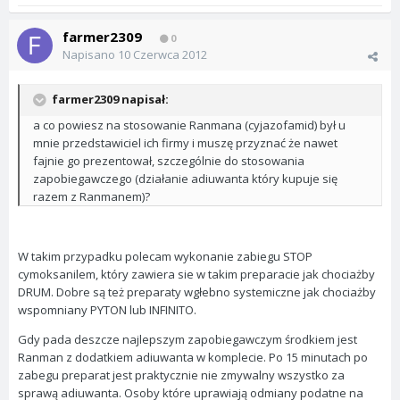
farmer2309
0
Napisano
10 Czerwca 2012
farmer2309 napisał:
a co powiesz na stosowanie Ranmana (cyjazofamid) był u
mnie przedstawiciel ich firmy i muszę przyznać że nawet
fajnie go prezentował, szczególnie do stosowania
zapobiegawczego (działanie adiuwanta który kupuje się
razem z Ranmanem)?
W takim przypadku polecam wykonanie zabiegu STOP
cymoksanilem, który zawiera sie w takim preparacie jak chociażby
DRUM. Dobre są też preparaty wgłebno systemiczne jak chociażby
wspomniany PYTON lub INFINITO.
Gdy pada deszcze najlepszym zapobiegawczym środkiem jest
Ranman z dodatkiem adiuwanta w komplecie. Po 15 minutach po
zabegu preparat jest praktycznie nie zmywalny wszystko za
sprawą adiuwanta. Osoby które uprawiają odmiany podatne na