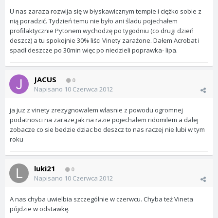
U nas zaraza rozwija się w błyskawicznym tempie i ciężko sobie z
nią poradzić. Tydzień temu nie było ani śladu pojechałem
profilaktycznie Pytonem wychodzę po tygodniu (co drugi dzień
deszcz) a tu spokojnie 30% liści Vinety zarażone. Dałem Acrobat i
spadł deszcze po 30min więc po niedzieli poprawka- lipa.
JACUS
0
Napisano
10 Czerwca 2012
ja juz z vinety zrezygnowalem wlasnie z powodu ogromnej
podatnosci na zaraze,jak na razie pojechalem ridomilem a dalej
zobacze co sie bedzie dziac bo deszcz to nas raczej nie lubi w tym
roku
luki21
0
Napisano
10 Czerwca 2012
A nas chyba uwielbia szczególnie w czerwcu. Chyba też Vineta
pójdzie w odstawkę.