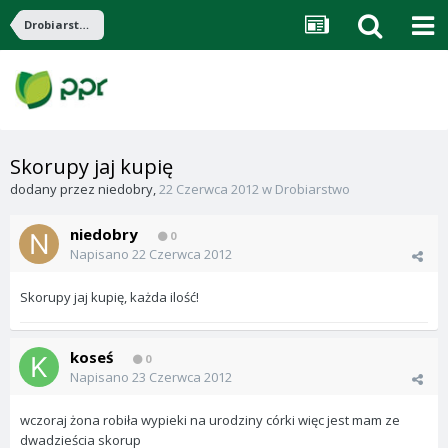
Drobiarstwo
Skorupy jaj kupię
dodany przez
niedobry
,
22 Czerwca 2012
w
Drobiarstwo
niedobry
0
Napisano
22 Czerwca 2012
Skorupy jaj kupię, każda ilość!
koseś
0
Napisano
23 Czerwca 2012
wczoraj żona robiła wypieki na urodziny córki więc jest mam ze
dwadzieścia skorup