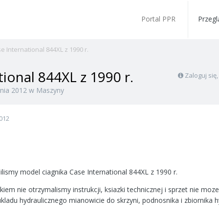
Portal PPR
Przegl
e International 844XL z 1990 r.
tional 844XL z 1990 r.
Zaloguj się
nia 2012
w
Maszyny
012
ilismy model ciagnika Case International 844XL z 1990 r.
kiem nie otrzymalismy instrukcji, ksiazki technicznej i sprzet nie moz
ladu hydraulicznego mianowicie do skrzyni, podnosnika i zbiornika h