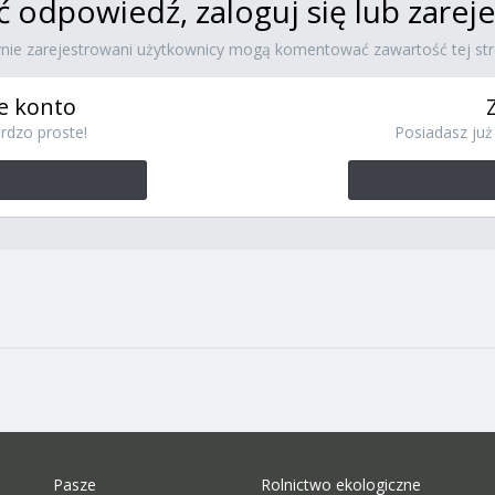
ć odpowiedź, zaloguj się lub zare
ynie zarejestrowani użytkownicy mogą komentować zawartość tej str
e konto
rdzo proste!
Posiadasz już 
Pasze
Rolnictwo ekologiczne