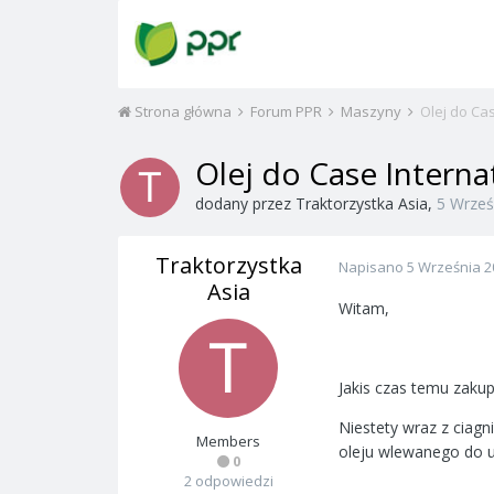
Strona główna
Forum PPR
Maszyny
Olej do Cas
Olej do Case Interna
dodany przez
Traktorzystka Asia
,
5 Wrześ
Traktorzystka
Napisano
5 Września 2
Asia
Witam,
Jakis czas temu zakup
Niestety wraz z ciagni
Members
oleju wlewanego do uk
0
2 odpowiedzi