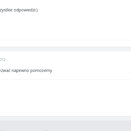
zystkie odpowiedzi:)
012
odezwać napewno pomożemy