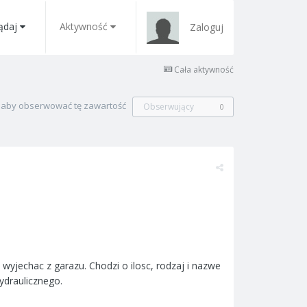
ądaj
Aktywność
Zaloguj
Cała aktywność
, aby obserwować tę zawartość
Obserwujący
0
e wyjechac z garazu. Chodzi o ilosc, rodzaj i nazwe
ydraulicznego.