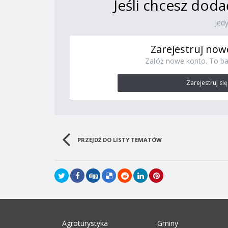
Jeśli chcesz doda
Jed
Zarejestruj now
Załóż nowe konto. To ba
Zarejestruj się
PRZEJDŹ DO LISTY TEMATÓW
Agroturystyka
Gminy