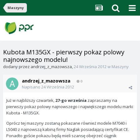
Maszyny
Kubota M135GX - pierwszy pokaz polowy
najnowszego modelu!
dodany przez
andrzej_z_mazowsza
,
24 Września 2012
w
Maszyny
andrzej_z_mazowsza
0
Napisano
24 Września 2012
Już w najbliższy czwartek,
27-go września
zapraszamy na
pierwszy pokaz polowy najnowszego i największego modelu marki
Kubota - M135GX.
Oprócz tej maszyny zostaną pokazane również modele M7040 i
L5040 z najnowszą kabiną firmy Naglak posiadającą certyfikat CE.
Ponadto goście pokazu będą mieli szansę obejrzeć ciągnik