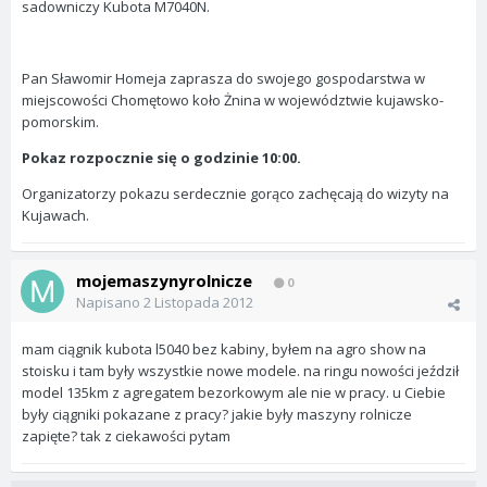
sadowniczy Kubota M7040N.
Pan Sławomir Homeja zaprasza do swojego gospodarstwa w
miejscowości Chomętowo koło Żnina w województwie kujawsko-
pomorskim.
Pokaz rozpocznie się o godzinie 10:00.
Organizatorzy pokazu serdecznie gorąco zachęcają do wizyty na
Kujawach.
mojemaszynyrolnicze
0
Napisano
2 Listopada 2012
mam ciągnik kubota l5040 bez kabiny, byłem na agro show na
stoisku i tam były wszystkie nowe modele. na ringu nowości jeździł
model 135km z agregatem bezorkowym ale nie w pracy. u Ciebie
były ciągniki pokazane z pracy? jakie były maszyny rolnicze
zapięte? tak z ciekawości pytam