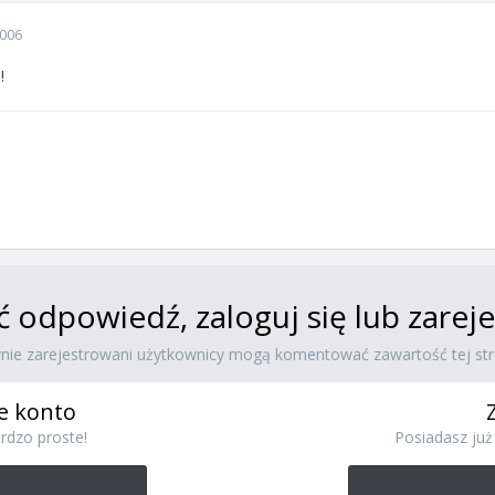
2006
!
ć odpowiedź, zaloguj się lub zare
ynie zarejestrowani użytkownicy mogą komentować zawartość tej str
e konto
rdzo proste!
Posiadasz już 