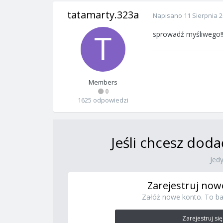
tatamarty.323a
Napisano
11 Sierpnia 
sprowadź myśliwego!!
Members
0
1625 odpowiedzi
Jeśli chcesz doda
Jed
Zarejestruj now
Załóż nowe konto. To ba
Zarejestruj się