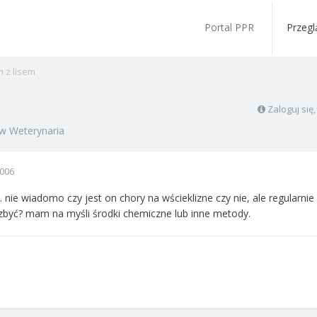
Portal PPR
Przegl
 z lisem
Zaloguj się
w
Weterynaria
2006
 nie wiadomo czy jest on chory na wścieklizne czy nie, ale regular
ozbyć? mam na myśli środki chemiczne lub inne metody.