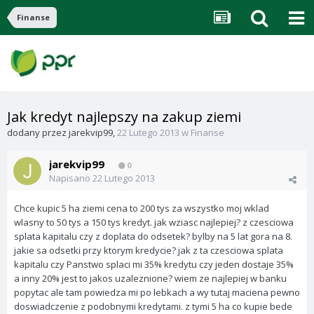
Finanse
Jak kredyt najlepszy na zakup ziemi
dodany przez
jarekvip99
,
22 Lutego 2013
w
Finanse
jarekvip99
0
Napisano
22 Lutego 2013
Chce kupic 5 ha ziemi cena to 200 tys za wszystko moj wklad
wlasny to 50 tys a 150 tys kredyt. jak wziasc najlepiej? z czesciowa
splata kapitalu czy z doplata do odsetek? bylby na 5 lat gora na 8.
jakie sa odsetki przy ktorym kredycie? jak z ta czesciowa splata
kapitalu czy Panstwo splaci mi 35% kredytu czy jeden dostaje 35%
a inny 20% jest to jakos uzaleznione? wiem ze najlepiej w banku
popytac ale tam powiedza mi po lebkach a wy tutaj maciena pewno
doswiadczenie z podobnymi kredytami. z tymi 5 ha co kupie bede