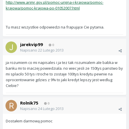
http://www.arimr.gov.pl/pomoc-unijna-i-krajowa/pomoc-
krajowa/pomoc-krajowa-po-01052007.html
Tu masz wszystkie odpowiedzi na frapujące Cie pytania.
jarekvip99
0
Napisano
22 Lutego 2013
ja rozumiem co mi napisales i ja tez tak rozumialem ale babka w
banku mi to inaczej powiedziala. no wiec jesli ze 150tys panstwo by
mi splacilo 50 tys i troche to zostaje 100tys kredytu pewnie na
oprocentowanie gdzies z 9% to jaki kredyt lepszy jest wedlug
Ciebie?
Rolnik75
0
Napisano
24 Lutego 2013
Dostałem darmową pomoc