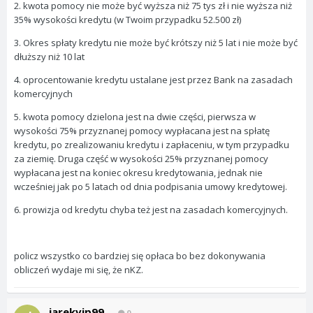
2. kwota pomocy nie może być wyższa niż 75 tys zł i nie wyższa niż
35% wysokości kredytu (w Twoim przypadku 52.500 zł)
3. Okres spłaty kredytu nie może być krótszy niż 5 lat i nie może być
dłuższy niż 10 lat
4. oprocentowanie kredytu ustalane jest przez Bank na zasadach
komercyjnych
5. kwota pomocy dzielona jest na dwie części, pierwsza w
wysokości 75% przyznanej pomocy wypłacana jest na spłatę
kredytu, po zrealizowaniu kredytu i zapłaceniu, w tym przypadku
za ziemię. Druga część w wysokości 25% przyznanej pomocy
wypłacana jest na koniec okresu kredytowania, jednak nie
wcześniej jak po 5 latach od dnia podpisania umowy kredytowej.
6. prowizja od kredytu chyba też jest na zasadach komercyjnych.
policz wszystko co bardziej się opłaca bo bez dokonywania
obliczeń wydaje mi się, że nKZ.
jarekvip99
0