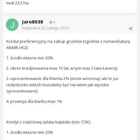
mial 23,5 ha.
Jaro8038
0
Napisano
22 Lutego 2013
Kredyt preferencyjny na zakup gruntów (zgodnie z nomenklaturą
ARiMR nKZ):
1. środki własne min 20%
2. okres kredytowania max 15 lat, w tym max 2 lata karencji
3. oprocentowanie dla Klienta 2% (może wzrosnąć ale to już
redyskonto weksli musiałoby być nie wiem jak wysoko
oprocentowane)
4. prowizja dla Banku max 1%
Kredyt z częściową spłata kapitału (tzw. CSK):
1. środki własne min 20%