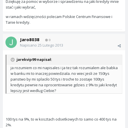
Dziękuję za pomoc w wyborze i sprawdzeniu na jaki kredyty mnie
stać i jaki wybrać,
w ramach wdzięczności polecam Polskie Centrum Finansowe i
Tanie kredyty.
Jaro8038
0
Napisano
25 Lutego 2013
jarekvip99 napisał:
ja rozumiem co mi napisales i ja tez tak rozumialem ale babka
w banku mi to inaczej powiedziala. no wiec jesli ze 150tys
panstwo by mi splacilo 50 tys i troche to zostaje 100tys
kredytu pewnie na oprocentowanie gdzies z 9% to jaki kredyt
lepszy jest wedlug Ciebie?
100 tys na 9%, to w kosztach odsetkowych to samo co 400 tys na
2%.