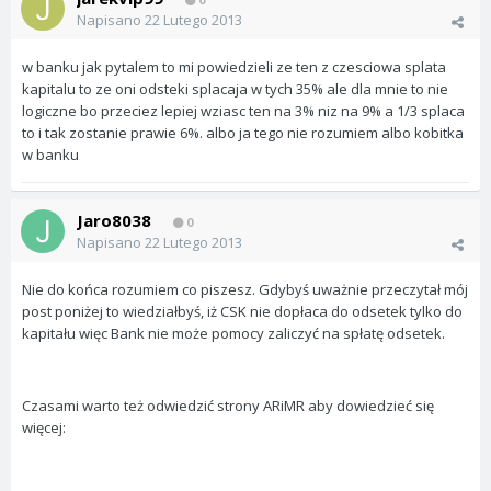
Napisano
22 Lutego 2013
w banku jak pytalem to mi powiedzieli ze ten z czesciowa splata
kapitalu to ze oni odsteki splacaja w tych 35% ale dla mnie to nie
logiczne bo przeciez lepiej wziasc ten na 3% niz na 9% a 1/3 splaca
to i tak zostanie prawie 6%. albo ja tego nie rozumiem albo kobitka
w banku
Jaro8038
0
Napisano
22 Lutego 2013
Nie do końca rozumiem co piszesz. Gdybyś uważnie przeczytał mój
post poniżej to wiedziałbyś, iż CSK nie dopłaca do odsetek tylko do
kapitału więc Bank nie może pomocy zaliczyć na spłatę odsetek.
Czasami warto też odwiedzić strony ARiMR aby dowiedzieć się
więcej: