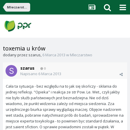
Mleczarstwo
toxemia u krów
dodany przez
szarus
,
6 Marca 2013
w
Mleczarstwo
szarus
0
Napisano
6 Marca 2013
Cała ta sytuacja - bez względu na to jak się skończy - skłania do
jednej refleksji. "Opieka" i reakcja ze str Pow. Le. Wet., czyli jakby
nie było służb państwowych jest beznadziejna. Nie od dziś
wiadomo, że punkt widzenia zależy od miejsca siedzenia. Zza
urzędniczego biurka sprawy wyglądają inaczej. Objęcie nadzorem
wet stada, pobranie natychmiast prób do badań, sprowadzenie na
miejsce experta toxykologa - to powinien byc standard działania, a
jest saient sfiction. O sprawie powiadomini zostali w piątek. W