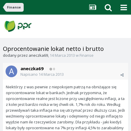
Finanse
Oprocentowanie lokat netto i brutto
dodany przez
aneczka69
,
14 Marca 2013
w
Finanse
aneczka69
0
Napisano
14 Marca 2013
Niektórzy z was pewnie z niepokojem patrzą na obniżające się
oprocentowanie lokat w bankach. Jednak przypomina, że
oprocentowanie realne jest liczone przy uwzględnieniu inflacji, a ta
z kolei jest bardzo niska w tej chwili ok. 1,7% rok do roku. Według
przewidywań taka inflacja ma się utrzymać przez dłuższy czas. Jeśli
weźmiemy oprocentowanie lokaty i odejmiemy od niego inflację to
wyjdzie nam ile rzeczywiście zarobimy. Dla przykładu - jaki kiedyś
lokaty były oprocentowane na 7% przy inflacji 4,5% to zarabialiśmy