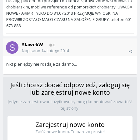
ruszają palcem" od początku do końca. sprawdzone w środowisku
drobiarskim, możliwe referencje od pomorskich drobiarzy. UWAGA
NOWE - ARiMR TYLKO DO 31.07.2013 PRZYJMUJE WNIOSKI NA
PROW!!!! ZOSTAŁO MAŁO CZASU NA ZAŁOŻENIE GRUPY. telefon 601-
673-888
SlawekW
0
Napisano
14 Lutego 2014
nikt pieniędzy nie rozdaje za darmo...
Jeśli chcesz dodać odpowiedź, zaloguj się
lub zarejestruj nowe konto
Jedynie zarejestrowani użytkownicy mogą komentować zawartość
tej strony.
Zarejestruj nowe konto
Załóż nowe konto. To bardzo proste!