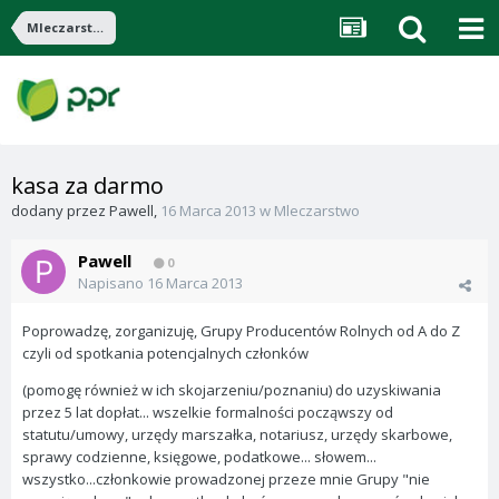
Mleczarstwo
kasa za darmo
dodany przez
Pawell
,
16 Marca 2013
w
Mleczarstwo
Pawell
0
Napisano
16 Marca 2013
Poprowadzę, zorganizuję, Grupy Producentów Rolnych od A do Z
czyli od spotkania potencjalnych członków
(pomogę również w ich skojarzeniu/poznaniu) do uzyskiwania
przez 5 lat dopłat... wszelkie formalności począwszy od
statutu/umowy, urzędy marszałka, notariusz, urzędy skarbowe,
sprawy codzienne, księgowe, podatkowe... słowem...
wszystko...członkowie prowadzonej przeze mnie Grupy "nie