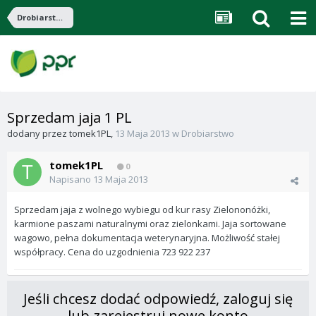
Drobiarstwo
Sprzedam jaja 1 PL
dodany przez
tomek1PL
,
13 Maja 2013
w
Drobiarstwo
tomek1PL
0
Napisano
13 Maja 2013
Sprzedam jaja z wolnego wybiegu od kur rasy Zielononóżki,
karmione paszami naturalnymi oraz zielonkami. Jaja sortowane
wagowo, pełna dokumentacja weterynaryjna. Możliwość stałej
współpracy. Cena do uzgodnienia 723 922 237
Jeśli chcesz dodać odpowiedź, zaloguj się
lub zarejestruj nowe konto