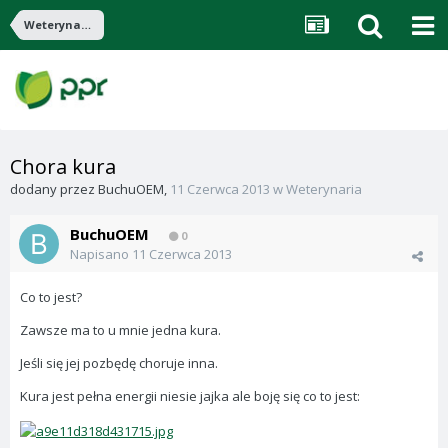
Weterynaria
Chora kura
dodany przez
BuchuOEM
,
11 Czerwca 2013
w
Weterynaria
BuchuOEM
0
Napisano
11 Czerwca 2013
Co to jest?
Zawsze ma to u mnie jedna kura.
Jeśli się jej pozbędę choruje inna.
Kura jest pełna energii niesie jajka ale boję się co to jest: