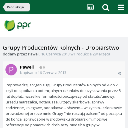
Produkcja Zwierzęca
Grupy Producentów Rolnych - Drobiarstwo
dodany przez
Pawell
,
16 Czerwca 2013
w
Produkcja Zwierzęca
Pawell
0
Napisano
16 Czerwca 2013
Poprowadzę, zorganizuję, Grupy Producentów Rolnych od A do Z
czyli od spotkania potencjalnych członków do uzyskiwania przez 5
lat dopłat... wszelkie formalności począwszy od statutu/umowy,
urzędu marszałka, notariusza, urzędy skarbowe, sprawy
codzienne, księgowe, podatkowe... słowem... wszystko...członkowie
prowadzonej przeze mnie Grupy "nie ruszają palcem" od początku
do końca. sprawdzone w środowisku drobiarskim, możliwe
referencje od pomorskich drobiarzy. siedziba grupy w