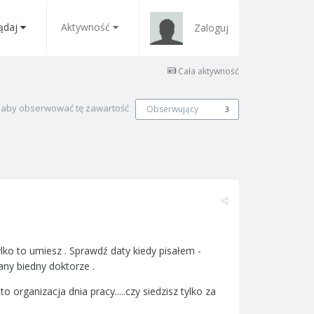
ądaj
Aktywność
Zaloguj
Cała aktywność
, aby obserwować tę zawartość
Obserwujący
3
tylko to umiesz . Sprawdź daty kiedy pisałem -
iany biedny doktorze .
o organizacja dnia pracy.....czy siedzisz tylko za