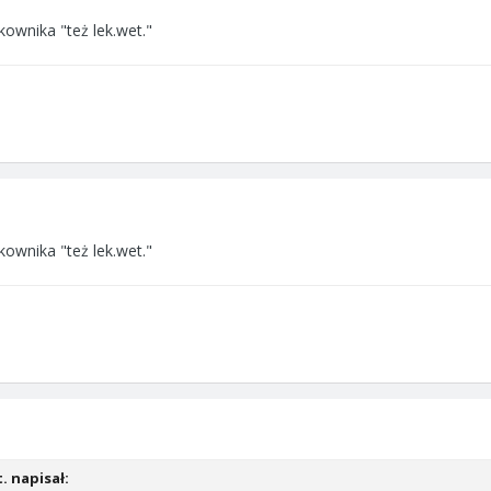
ownika "też lek.wet."
ownika "też lek.wet."
. napisał: