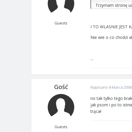
Trzymam stronę uży
Guests
I TO WLASNIE JEST KA
Nie wie o co chodzi a
...
Gość
Napisano
4 Marca 2006
no tak tylko tego br
jak psom i po to istn
trącał
Guests