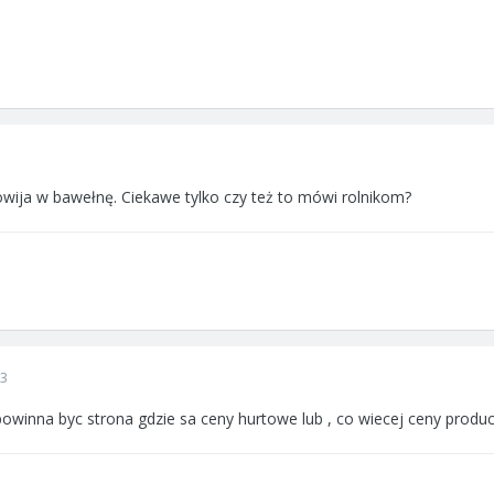
owija w bawełnę. Ciekawe tylko czy też to mówi rolnikom?
13
owinna byc strona gdzie sa ceny hurtowe lub , co wiecej ceny prod