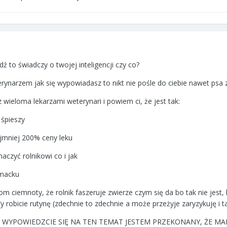
ź to świadczy o twojej inteligencji czy co?
terynarzem jak się wypowiadasz to nikt nie pośle do ciebie nawet psa 
ieloma lekarzami weterynari i powiem ci, że jest tak:
 śpieszy
ajmniej 200% ceny leku
aczyć rolnikowi co i jak
omacku
iom ciemnoty, że rolnik faszeruje zwierze czym się da bo tak nie jest,
 robicie rutynę (zdechnie to zdechnie a może przeżyje zaryzykuję i t
 WYPOWIEDZCIE SIĘ NA TEN TEMAT JESTEM PRZEKONANY, ŻE MAM