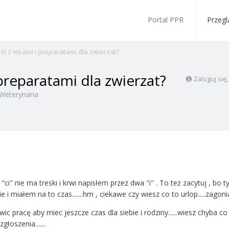
Portal PPR
Przegl
jest z lekami i preparatami dla zwierzat?
i preparatami dla zwierzat?
Zaloguj się
Weterynaria
ci" nie ma treski i krwi napisłem przez dwa "i" . To też zacytuj , bo 
 i miałem na to czas.......hm , ciekawe czy wiesz co to urlop.....zagon
ic pracę aby miec jeszcze czas dla siebie i rodziny......wiesz chyba co t
głoszenia.......