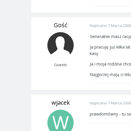
Gość
Napisano
7 Marca 2006
Generalnie masz racj
Ja pracuję już kilka 
kasy.
Ja i moja rodzina chc
Guests
Najgorzej mają ci lek
wjacek
Napisano
7 Marca 2006
prawdomówny - tu si