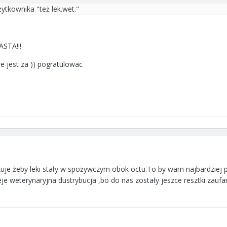
tkownika "też lek.wet."
STA!!!
le jest za )) pogratulowac
akuje żeby leki stały w spożywczym obok octu.To by wam najbardziej
ieje weterynaryjna dustrybucja ,bo do nas zostały jeszce resztki zauf