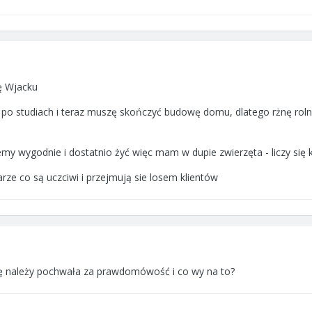
ę Wjacku
lat po studiach i teraz muszę skończyć budowę domu, dlatego rżnę roln
emy wygodnie i dostatnio żyć więc mam w dupie zwierzęta - liczy się 
arze co są uczciwi i przejmują sie losem klientów
ę należy pochwała za prawdomówość i co wy na to?