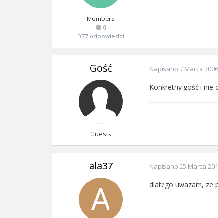
Members
0
377 odpowiedzi
Gość
Napisano
7 Marca 2006
Konkretny gość i nie 
Guests
ala37
Napisano
25 Marca 20
dlatego uwazam, ze p