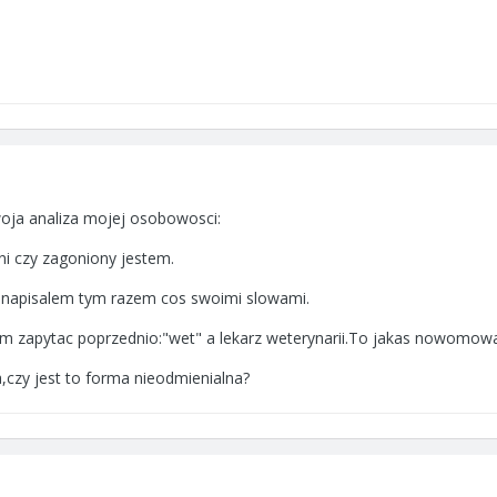
woja analiza mojej osobowosci:
ni czy zagoniony jestem.
,napisalem tym razem cos swoimi slowami.
m zapytac poprzednio:"wet" a lekarz weterynarii.To jakas nowomowa 
,czy jest to forma nieodmienialna?