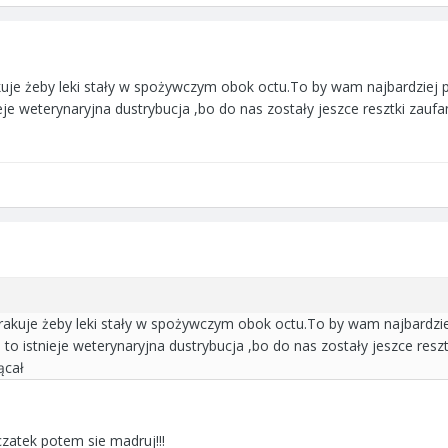
akuje żeby leki stały w spożywczym obok octu.To by wam najbardziej
ieje weterynaryjna dustrybucja ,bo do nas zostały jeszce resztki zauf
brakuje żeby leki stały w spożywczym obok octu.To by wam najbardz
 to istnieje weterynaryjna dustrybucja ,bo do nas zostały jeszce resz
ącał
zatek potem sie madruj!!!