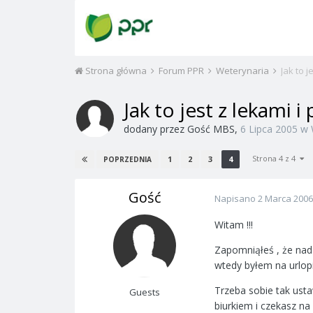
Strona główna
Forum PPR
Weterynaria
Jak to 
Jak to jest z lekami 
dodany przez
Gość MBS
,
6 Lipca 2005
w
Strona 4 z 4
1
2
3
4
POPRZEDNIA
Gość
Napisano
2 Marca 2006
Witam !!!
Zapomniąłeś , że nad "
wtedy byłem na urlopie
Trzeba sobie tak ustaw
Guests
biurkiem i czekasz na z