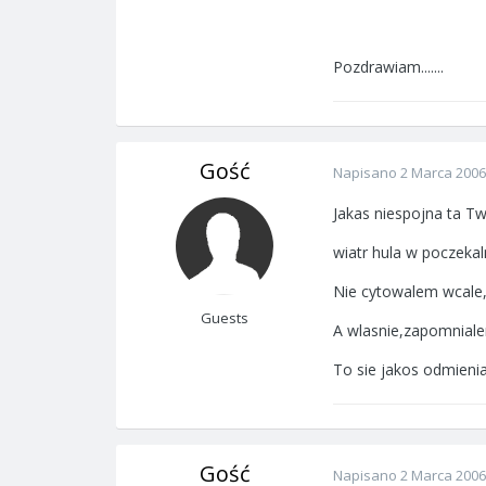
Pozdrawiam.......
Gość
Napisano
2 Marca 2006
Jakas niespojna ta T
wiatr hula w poczekal
Nie cytowalem wcale
Guests
A wlasnie,zapomniale
To sie jakos odmienia
Gość
Napisano
2 Marca 2006