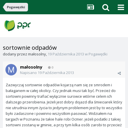
Pogawędki
sortownie odpadów
dodany przez
małosolny
,
19 Października 2013
w
Pogawędki
małosolny
0
Napisano
19 Października 2013
Zazwyczaj sortownie odpadów kojarzą nam się ze smrodem i
bałaganem w całej okolicy. Czy jednak musi tak być. Przecież do
sortowni powinny trafiać wyłącznie surowce wtórne celem ich
dalszego przerobienia. Jeżeli jest dobry dojazd dla śmieciarek który
nie utrudnia innym życia to jedynym problemem jest by to wszystko
było zadaszone i powinno wszystkim pasować. Widziałem na
targach w Poznaniu że takie hale robi Ocmer. jeżeli podatki z takiej
sortowni zostaną w gminie, a przy tym kilka osób zarobi to przecież