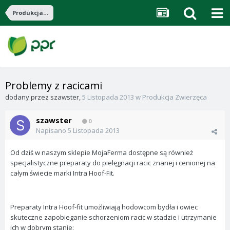
Produkcja Zwierzęca
Problemy z racicami
dodany przez
szawster
,
5 Listopada 2013
w
Produkcja Zwierzęca
szawster
0
Napisano
5 Listopada 2013
Od dziś w naszym sklepie MojaFerma dostępne są również
specjalistyczne preparaty do pielęgnacji racic znanej i cenionej na
całym świecie marki Intra Hoof-Fit.
Preparaty Intra Hoof-fit umożliwiają hodowcom bydła i owiec
skuteczne zapobieganie schorzeniom racic w stadzie i utrzymanie
ich w dobrym stanie: