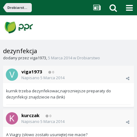
Drobiarstwo
dezynfekcja
dodany przez
viga1973
,
5 Marca 2014
w
Drobiarstwo
viga1973
0
Napisano
5 Marca 2014
kurnik trzeba dezynfekowac,najrozniejsze preparaty do
dezynfekcji znajdziecie na (link)
kurczak
0
Napisano
5 Marca 2014
A Viagry (słowo zostało usunięte) nie macie?