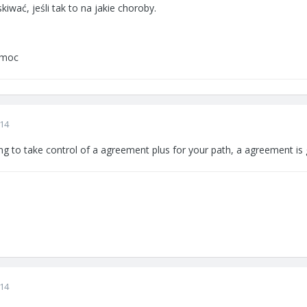
kiwać, jeśli tak to na jakie choroby.
omoc
014
g to take control of a agreement plus for your path, a agreement is
014