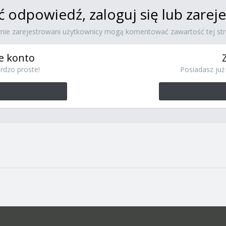
ć odpowiedź, zaloguj się lub zare
ynie zarejestrowani użytkownicy mogą komentować zawartość tej str
e konto
rdzo proste!
Posiadasz już 