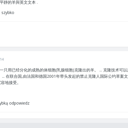
. 給你平靜的羊與英文文本 .
ę szybko
014
只用已经分化的成熟的体细胞(乳腺细胞)克隆出的羊。 ... 克隆技术可
 ... 在联合国,由法国和德国2001年带头发起的禁止克隆人国际公约草案文
宽容地接受。
zybką odpowiedz