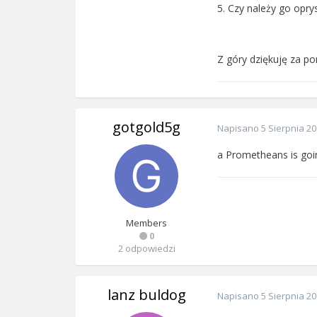
5. Czy należy go oprys
Z góry dziękuję za p
gotgold5g
Napisano
5 Sierpnia 2
a Prometheans is goin
Members
0
2 odpowiedzi
lanz buldog
Napisano
5 Sierpnia 2