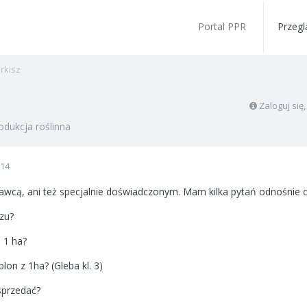
Portal PPR
Przegl
rkisz
Zaloguj się
odukcja roślinna
014
awcą, ani też specjalnie doświadczonym. Mam kilka pytań odnośnie o
szu?
a 1 ha?
 plon z 1ha? (Gleba kl. 3)
 sprzedać?