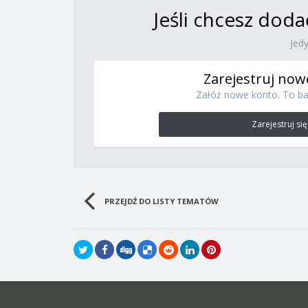
Jeśli chcesz doda
Jed
Zarejestruj now
Załóż nowe konto. To ba
Zarejestruj się
PRZEJDŹ DO LISTY TEMATÓW