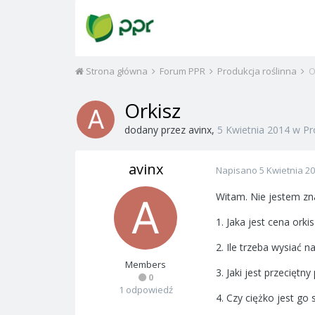
Strona główna
Forum PPR
Produkcja roślinna
O
Orkisz
dodany przez
avinx
,
5 Kwietnia 2014
w
Pr
avinx
Napisano
5 Kwietnia 2
Witam. Nie jestem zn
1. Jaka jest cena orki
2. Ile trzeba wysiać n
Members
3. Jaki jest przeciętny
0
1 odpowiedź
4. Czy ciężko jest go