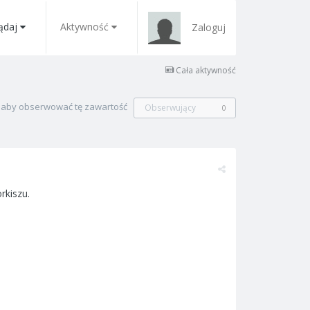
ądaj
Aktywność
Zaloguj
Cała aktywność
, aby obserwować tę zawartość
Obserwujący
0
rkiszu.