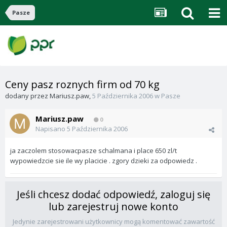
Pasze
Ceny pasz roznych firm od 70 kg
dodany przez
Mariusz.paw
,
5 Października 2006
w
Pasze
Mariusz.paw
0
Napisano
5 Października 2006
ja zaczolem stosowacpasze schalmana i place 650 zl/t
wypowiedzcie sie ile wy placicie . zgory dzieki za odpowiedz .
Jeśli chcesz dodać odpowiedź, zaloguj się
lub zarejestruj nowe konto
Jedynie zarejestrowani użytkownicy mogą komentować zawartość