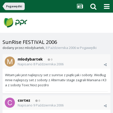
Pogawędki
SunRise FESTIVAL 2006
dodany przez
mlodybartek
,
8 Października 2006
w
Pogawędki
mlodybartek
0
Napisano
8 Października 2006
Witam jaki jest najlepszy set z sunrise z piątki jak i soboty. Według
mnie najlepszy set z soboty z Alternativ stage zagrali Maniana i K3
a z soboty Toxic Noiz pozdro
cortez
0
Napisano
9 Października 2006