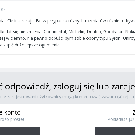
014
miar Cie interesuje. Bo w przypadku róznych rozmiarów róznie to byw
lku lat się nie zmienia: Continental, Michelin, Dunlop, Goodyear, Noki
czej w ciemno. Na pewno odpuściłbym sobie opony typu Syron, Uniroy
 kupić dużo lepsze ogumienie.
ć odpowiedź, zaloguj się lub zare
ynie zarejestrowani użytkownicy mogą komentować zawartość tej str
e konto
rdzo proste!
Posiadasz już 