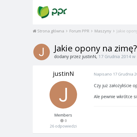
Strona główna
Forum PPR
Maszyny
Jakie opon
Jakie opony na zimę?
dodany przez
justinN
,
17 Grudnia 2014
w
justinN
Napisano
17 Grudnia 2
Czy już założyliście 
Ale pewnie wkrótce si
Members
0
26 odpowiedzi