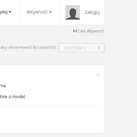
ądaj
Aktywność
Zaloguj
Cała aktywność
, aby obserwować tę zawartość
Obserwujący
0
 ma
tnie o model.