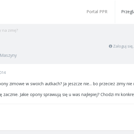
Portal PPR
Przegl
y na zimę?
Zaloguj się
Maszyny
014
opony zimowe w swoich autkach? Ja jeszcze nie... bo przecież zimy nie
ę zacznie. Jakie opony sprawują się u was najlepiej? Chodzi mi konkre