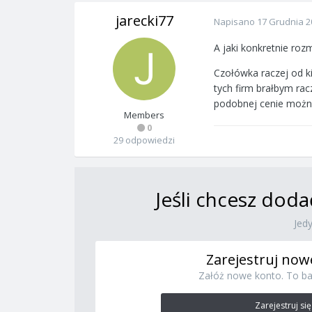
jarecki77
Napisano
17 Grudnia 2
A jaki konkretnie roz
Czołówka raczej od ki
tych firm brałbym ra
podobnej cenie można
Members
0
29 odpowiedzi
Jeśli chcesz doda
Jed
Zarejestruj now
Załóż nowe konto. To ba
Zarejestruj się