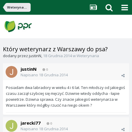
Weterynaria
Który weterynarz z Warszawy do psa?
dodany przez
justinN
,
18 Grudnia 2014
w
Weterynaria
justinN
0
Napisano
18 Grudnia 2014
Posiadam dwa labradory w wieku 4 i 6 lat. Ten młodszy od jakiegoś
czasu zaczął szybciej się męczyć. Dziwnie wtedy oddycha - łapie
powietrze. Dziwna sprawa. Czy znacie jakiegoś weterynarza w
Warszawie który mógłby rzucić na niego okiem ?
jarecki77
0
Napisano
18 Grudnia 2014