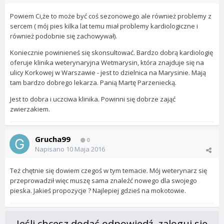
Powiem Ci,że to może być coś sezonowego ale również problemy z
sercem ( mój pies kilka lat temu miał problemy kardiologiczne i
również podobnie się zachowywał).
Koniecznie powinieneś się skonsultować. Bardzo dobrą kardiologię
oferuje klinika weterynaryjna Wetmarysin, która znajduje się na
ulicy Korkowej w Warszawie - jest to dzielnica na Marysinie. Mają
tam bardzo dobrego lekarza. Panią Martę Parzeniecką.
Jest to dobra i uczciwa klinika. Powinni się dobrze zająć
zwierzakiem.
Grucha99
0
Napisano
10 Maja 2016
Też chętnie się dowiem czegoś w tym temacie. Mój weterynarz się
przeprowadził więc muszę sama znaleźć nowego dla swojego
pieska. Jakieś propozycje ? Najlepiej gdzieś na mokotowie.
Jeśli chcesz dodać odpowiedź, zaloguj się