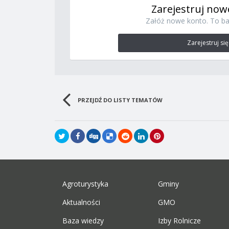
Zarejestruj now
Załóż nowe konto. To ba
Zarejestruj się
PRZEJDŹ DO LISTY TEMATÓW
Agroturystyka
Gminy
Aktualności
GMO
Baza wiedzy
Izby Rolnicze