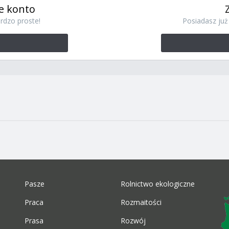
e konto
rdzo proste!
Posiadasz już 
Pasze
Rolnictwo ekologiczne
Praca
Rozmaitości
Prasa
Rozwój