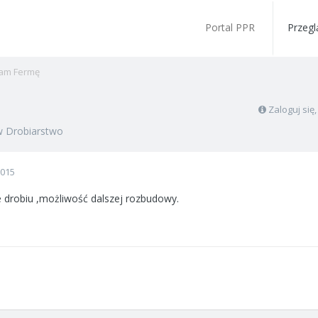
Portal PPR
Przegl
am Fermę
Zaloguj się
w
Drobiarstwo
2015
drobiu ,możliwość dalszej rozbudowy.