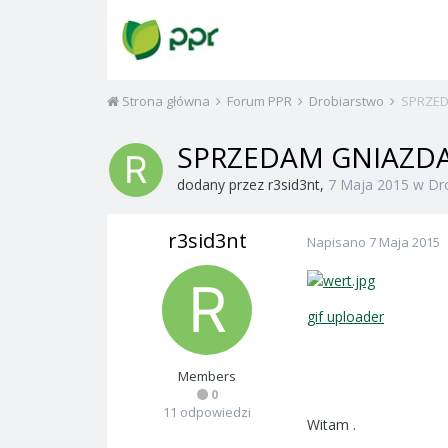
Strona główna
Forum PPR
Drobiarstwo
SPRZED
SPRZEDAM GNIAZDA
dodany przez
r3sid3nt
,
7 Maja 2015
w
Dr
r3sid3nt
Napisano
7 Maja 2015
gif uploader
Members
0
11 odpowiedzi
Witam .