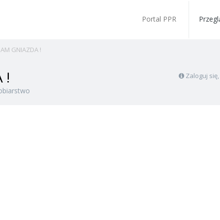
Portal PPR
Przegl
AM GNIAZDA !
 !
Zaloguj się
obiarstwo