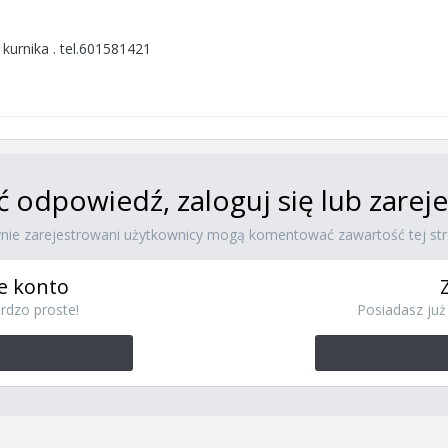
kurnika . tel.601581421
ć odpowiedź, zaloguj się lub zare
ynie zarejestrowani użytkownicy mogą komentować zawartość tej str
e konto
rdzo proste!
Posiadasz już 