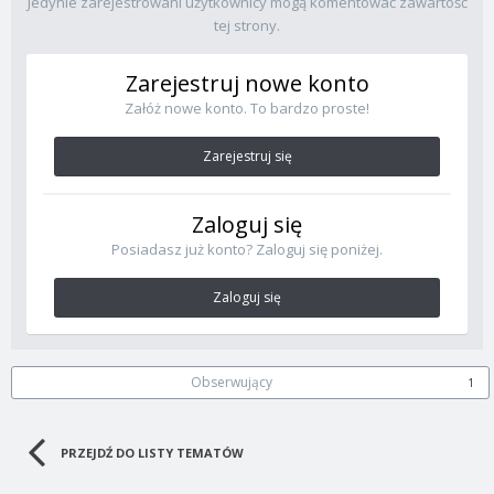
Jedynie zarejestrowani użytkownicy mogą komentować zawartość
tej strony.
Zarejestruj nowe konto
Załóż nowe konto. To bardzo proste!
Zarejestruj się
Zaloguj się
Posiadasz już konto? Zaloguj się poniżej.
Zaloguj się
Obserwujący
1
PRZEJDŹ DO LISTY TEMATÓW