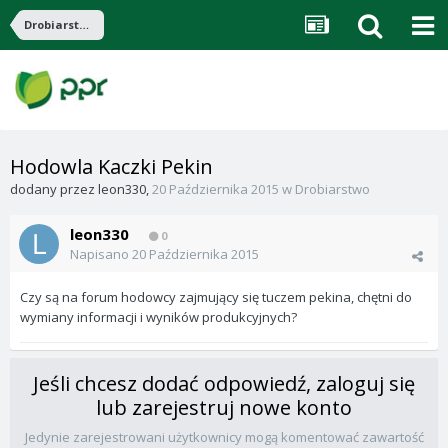
Drobiarstwo
Hodowla Kaczki Pekin
dodany przez
leon330
,
20 Października 2015
w
Drobiarstwo
leon330
0
Napisano
20 Października 2015
Czy są na forum hodowcy zajmujący się tuczem pekina, chętni do
wymiany informacji i wyników produkcyjnych?
Jeśli chcesz dodać odpowiedź, zaloguj się
lub zarejestruj nowe konto
Jedynie zarejestrowani użytkownicy mogą komentować zawartość