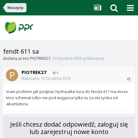
Maszyny
fendt 611 sa
dodany przez
PIOTREK27
,
10 Grudnia 2015
w
Maszyny
PIOTREK27
0
Napisano
10 Grudnia 2015
mam problem jak podpiac hydraulike tura do fenda 611 ma moze
ktos schemat tzlko nie pod wzjyjscia tylko tu za skrzynka od
akumlatora
Jeśli chcesz dodać odpowiedź, zaloguj się
lub zarejestruj nowe konto