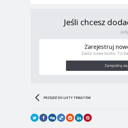
Jeśli chcesz doda
Jed
Zarejestruj now
Załóż nowe konto. To ba
Zarejestruj się
PRZEJDŹ DO LISTY TEMATÓW