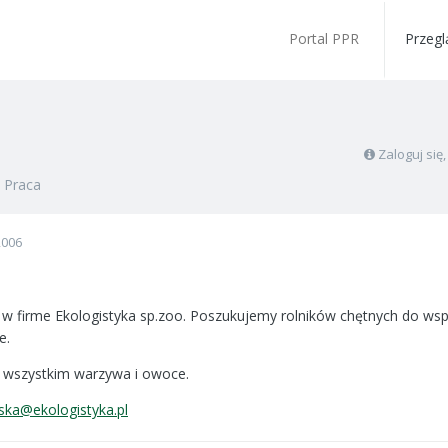
Portal PPR
Przegl
Zaloguj się
w
Praca
2006
w firme Ekologistyka sp.zoo. Poszukujemy rolników chętnych do wsp
e.
e wszystkim warzywa i owoce.
nska@ekologistyka.pl