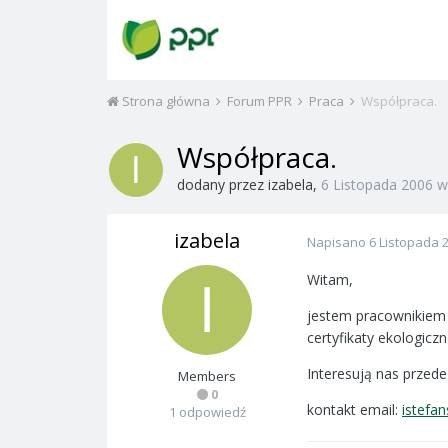
Strona główna
Forum PPR
Praca
Współpraca.
Współpraca.
dodany przez
izabela
,
6 Listopada 2006
izabela
Napisano
6 Listopada 
Witam,
jestem pracownikiem 
certyfikaty ekologiczn
Interesują nas przed
Members
0
kontakt email:
istefa
1 odpowiedź