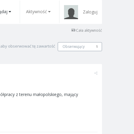
ądaj
Aktywność
Zaloguj
Cała aktywność
, aby obserwować tę zawartość
Obserwujący
1
ółpracy z terenu małopolskiego, mający