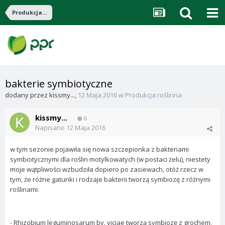
Produkcja roślinna
bakterie symbiotyczne
dodany przez
kissmy...
,
12 Maja 2016
w
Produkcja roślinna
kissmy...
0
Napisano
12 Maja 2016
w tym sezonie pojawiła się nowa szczepionka z bakteriami
symbiotycznymi dla roślin motylkowatych (w postaci żelu), niestety
moje wątpliwości wzbudziła dopiero po zasiewach, otóż rzecz w
tym, że różne gatunki i rodzaje bakterii tworzą symbiozę z różnymi
roślinami:
- Rhizobium leguminosarum bv. viciae tworzą symbiozę z grochem,