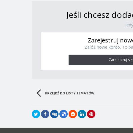
Jeśli chcesz doda
Jed
Zarejestruj now
Załóż nowe konto. To ba
Zarejestruj się
PRZEJDŹ DO LISTY TEMATÓW