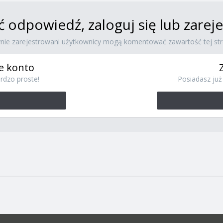
ć odpowiedź, zaloguj się lub zare
ynie zarejestrowani użytkownicy mogą komentować zawartość tej str
e konto
rdzo proste!
Posiadasz już 