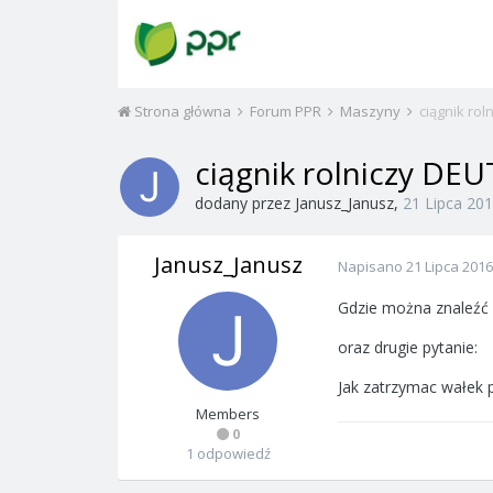
Strona główna
Forum PPR
Maszyny
ciągnik ro
ciągnik rolniczy DE
dodany przez
Janusz_Janusz
,
21 Lipca 20
Janusz_Janusz
Napisano
21 Lipca 2016
Gdzie można znaleźć 
oraz drugie pytanie:
Jak zatrzymac wałek 
Members
0
1 odpowiedź