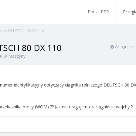
Portal PPR
Przegl
lniczy DEUTSCH 80 DX 110
UTSCH 80 DX 110
Zaloguj się
16
w
Maszyny
numer identyfikacyjny dotyczący ciągnika rolniczego DEUTSCH 80 DX
przekaznika mocy (WOM) ?? Jak nie reaguje na zaciągniecie wajchy ?