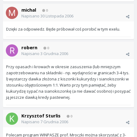
michal
0
Napisano
30 Listopada 2006
Dzięki za odpowiedz. Będe próbował coś porobić w tym exelu.
robern
0
Napisano
3 Grudnia 2006
Przy opasach i krowach w okresie zasuszenia (lub mniejszym
zapotrzebowaniu na składniki - np. wydajności w granicach 3-4 tys.
l) wystarczy dawka złożona z kiszonki kukurydzy i sianokiszonki w
stosunku objętościowym 1:1. Warto przy tym pamiętać, żeby
kukurydzę sypać na sianokiszonkę (a nie dawać osobno) i posypać
ją jeszcze dawką kredy pastewnej.
Krzysztof Sturlis
0
Napisano
7 Grudnia 2006
Polecam program WINPASZE prof. Mroczki można skorzystać z 3-