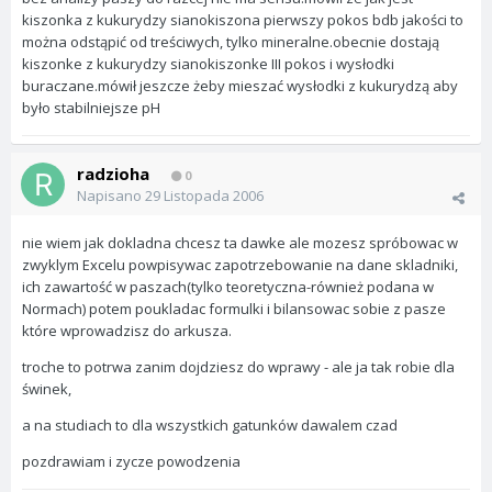
kiszonka z kukurydzy sianokiszona pierwszy pokos bdb jakości to
można odstąpić od treściwych, tylko mineralne.obecnie dostają
kiszonke z kukurydzy sianokiszonke III pokos i wysłodki
buraczane.mówił jeszcze żeby mieszać wysłodki z kukurydzą aby
było stabilniejsze pH
radzioha
0
Napisano
29 Listopada 2006
nie wiem jak dokladna chcesz ta dawke ale mozesz spróbowac w
zwyklym Excelu powpisywac zapotrzebowanie na dane skladniki,
ich zawartość w paszach(tylko teoretyczna-również podana w
Normach) potem poukladac formulki i bilansowac sobie z pasze
które wprowadzisz do arkusza.
troche to potrwa zanim dojdziesz do wprawy - ale ja tak robie dla
świnek,
a na studiach to dla wszystkich gatunków dawalem czad
pozdrawiam i zycze powodzenia