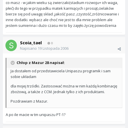
co masz - w jakim wieku są zwierzaki(stadium rozwoju+ ich waga,
płeć) do tego w przypadku matek karmiących i prosiąt,cielaków
bierze się pod uwagę skład ,jakość pasz ,czystość,zróżnicowanie i
inne dodatki. wybacz ale choć nie jest to dla mnie problem ale
jestem sumienna i dużo czasu mi to by zajęło.życzę powodzenia
Scoia_tael
0
Napisano
19 Listopada 2006
Chłop z Mazur 28 napisał:
Ja dostałem od przedstawiciela Unipaszu programik i sam
sobie układam
dla mojej trzódki. Zastosować można w nim każdą kombinację
zbożową, a także z CCM. Jednak tylko z ich produktami.
Pozdrawiam z Mazur.
A po ile macie w tm unipaszu PT-1?