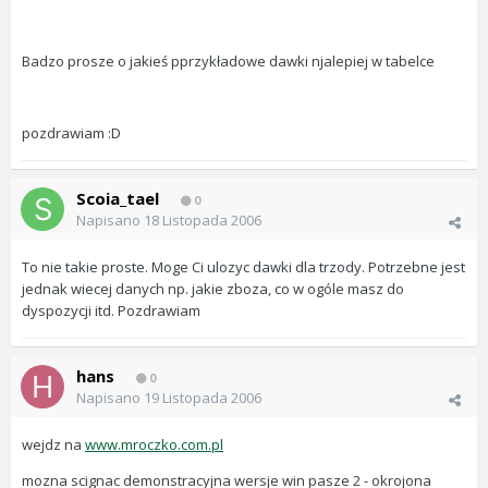
Badzo prosze o jakieś pprzykładowe dawki njalepiej w tabelce
pozdrawiam :D
Scoia_tael
0
Napisano
18 Listopada 2006
To nie takie proste. Moge Ci ulozyc dawki dla trzody. Potrzebne jest
jednak wiecej danych np. jakie zboza, co w ogóle masz do
dyspozycji itd. Pozdrawiam
hans
0
Napisano
19 Listopada 2006
wejdz na
www.mroczko.com.pl
mozna scignac demonstracyjna wersje win pasze 2 - okrojona