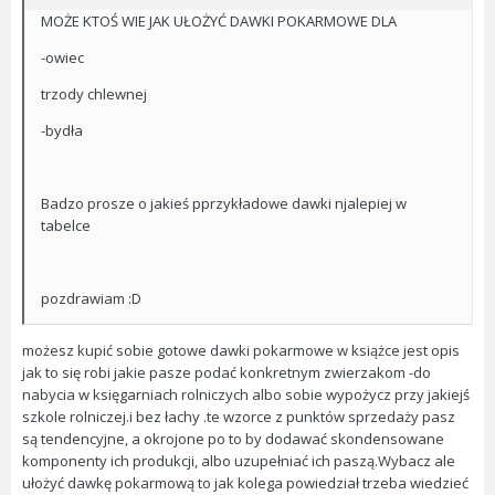
MOŻE KTOŚ WIE JAK UŁOŻYĆ DAWKI POKARMOWE DLA
-owiec
trzody chlewnej
-bydła
Badzo prosze o jakieś pprzykładowe dawki njalepiej w
tabelce
pozdrawiam :D
możesz kupić sobie gotowe dawki pokarmowe w książce jest opis
jak to się robi jakie pasze podać konkretnym zwierzakom -do
nabycia w księgarniach rolniczych albo sobie wypożycz przy jakiejś
szkole rolniczej.i bez łachy .te wzorce z punktów sprzedaży pasz
są tendencyjne, a okrojone po to by dodawać skondensowane
komponenty ich produkcji, albo uzupełniać ich paszą.Wybacz ale
ułożyć dawkę pokarmową to jak kolega powiedział trzeba wiedzieć