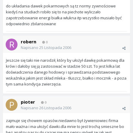
do układania dawek pokarmowych są tz normy zywnościowe
kiedyś na studiach robiło się to na piechote wyliczało
zapotrzebowanie energi białka włukna itp wszystko musiało być
odpowiednio zbilansowane
robern
0
Napisano
25 Listopada 2006
Jeszcze się taki nie narodził, który by ułożył dawkę pokarmową dla
krów i dałoby się ją zastosować w stadzie 50 szt. To jest kilka lat
doświadczenia danego hodowcy i sprawdzania podstawowego
wskaźnika jakim jest skład mleka - tłuszcz, białko i mocznik - a poza
tym sama kondycja zwierzęcia.
pioter
0
Napisano
26 Listopada 2006
zajmuje się chowem opasów.niedawno był żywieniowiec-firma
mało ważna i ma ułożyć dawki.dla mnie to jest trochą smieszne bo
bez analizy paszy do razcej nie ma sensu.mówił ze jak jest