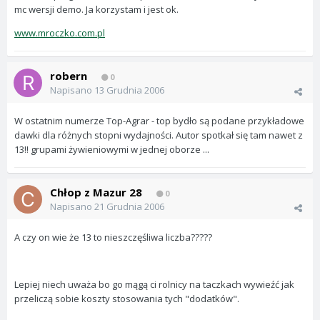
mc wersji demo. Ja korzystam i jest ok.
www.mroczko.com.pl
robern
0
Napisano
13 Grudnia 2006
W ostatnim numerze Top-Agrar - top bydło są podane przykładowe
dawki dla różnych stopni wydajności. Autor spotkał się tam nawet z
13!! grupami żywieniowymi w jednej oborze ...
Chłop z Mazur 28
0
Napisano
21 Grudnia 2006
A czy on wie że 13 to nieszczęśliwa liczba?????
Lepiej niech uważa bo go mągą ci rolnicy na taczkach wywieźć jak
przeliczą sobie koszty stosowania tych "dodatków".