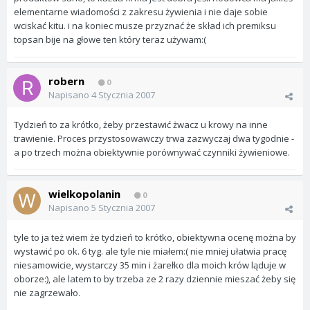
elementarne wiadomości z zakresu żywienia i nie daje sobie
wciskać kitu. i na koniec musze przyznać że skład ich premiksu
topsan bije na głowe ten który teraz używam:(
robern
0
Napisano
4 Stycznia 2007
Tydzień to za krótko, żeby przestawić żwacz u krowy na inne
trawienie. Proces przystosowawczy trwa zazwyczaj dwa tygodnie -
a po trzech można obiektywnie porównywać czynniki żywieniowe.
wielkopolanin
0
Napisano
5 Stycznia 2007
tyle to ja też wiem że tydzień to krótko, obiektywna ocenę można by
wystawić po ok. 6 tyg. ale tyle nie miałem:( nie mniej ułatwia pracę
niesamowicie, wystarczy 35 min i żarełko dla moich krów ląduje w
oborze:), ale latem to by trzeba ze 2 razy dziennie mieszać żeby się
nie zagrzewało.