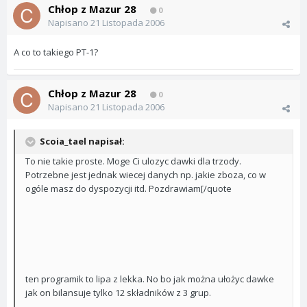
Chłop z Mazur 28
0
Napisano
21 Listopada 2006
A co to takiego PT-1?
Chłop z Mazur 28
0
Napisano
21 Listopada 2006
Scoia_tael napisał:
To nie takie proste. Moge Ci ulozyc dawki dla trzody.
Potrzebne jest jednak wiecej danych np. jakie zboza, co w
ogóle masz do dyspozycji itd. Pozdrawiam[/quote
ten programik to lipa z lekka. No bo jak można ułożyc dawke
jak on bilansuje tylko 12 składników z 3 grup.