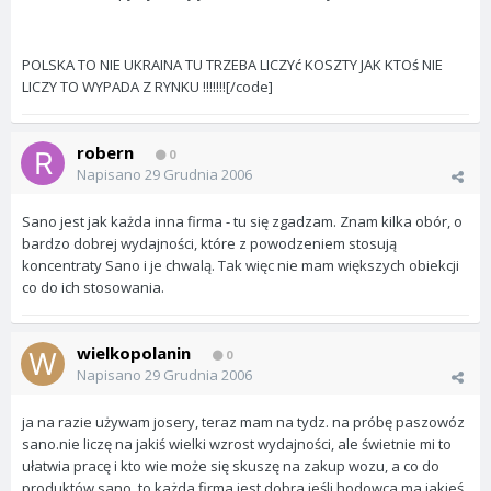
POLSKA TO NIE UKRAINA TU TRZEBA LICZYć KOSZTY JAK KTOś NIE
LICZY TO WYPADA Z RYNKU !!!!!!![/code]
robern
0
Napisano
29 Grudnia 2006
Sano jest jak każda inna firma - tu się zgadzam. Znam kilka obór, o
bardzo dobrej wydajności, które z powodzeniem stosują
koncentraty Sano i je chwalą. Tak więc nie mam większych obiekcji
co do ich stosowania.
wielkopolanin
0
Napisano
29 Grudnia 2006
ja na razie używam josery, teraz mam na tydz. na próbę paszowóz
sano.nie liczę na jakiś wielki wzrost wydajności, ale świetnie mi to
ułatwia pracę i kto wie może się skuszę na zakup wozu, a co do
produktów sano, to każda firma jest dobra jeśli hodowca ma jakieś