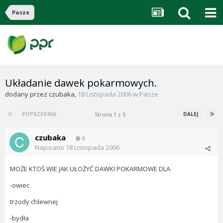
Pasze
Układanie dawek pokarmowych.
dodany przez
czubaka
,
18 Listopada 2006
w
Pasze
Strona 1 z 5
POPRZEDNIA
DALEJ
czubaka
0
Napisano
18 Listopada 2006
MOŻE KTOŚ WIE JAK UŁOŻYĆ DAWKI POKARMOWE DLA
-owiec
trzody chlewnej
-bydła