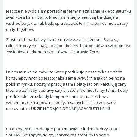
Jeszcze nie widziałęm porządnej fermy niezależnie jakiego gatunku
świń która karmi Sano. Niech się lepiej przeniosą bardziej na
wschód bo jak tu tak będą sprzedawać to im na paliwo nie starczy
do tych golfów.
Z ostatnich badań wynika że największymi klientami Sano są
rolnicy którzy nie mają dostępu do innych produktów a świadomośc
żywieniowa i ekonomiczna równa się prawie Zero.
I niech mi nikt nie mówi że Sano produkuje pasze tylko ze zbóż
konsumpcyjnych bo jest to taka sama wytwórnia jakich pełno na
polskim rynku. Pozatym pracuja tam Polacy i to oni kalkulują ceny.
Możliwe że kiedy dostawy szły prosto z NIemiec to był to markowy
produkt ale teraz kiedy komponentami są nasze zboża
wypełniacze zakupowane od tych samych firm co w reszcie
mieszalni to LUDZIE NIE DAJCIE SIE NABIJAC W BUTELKE!!!!!!
Co do bydła to spróbujcie porozmawiać z ludzmi którzy kupili
SANOWOZY i spytajcie czy jeszcze raz zrobiliby to samo.