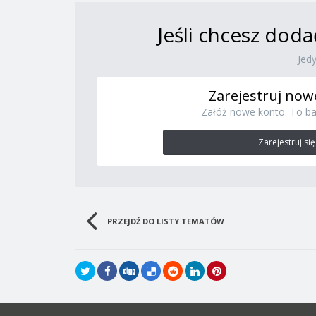
Jeśli chcesz doda
Jed
Zarejestruj now
Załóż nowe konto. To ba
Zarejestruj się
PRZEJDŹ DO LISTY TEMATÓW