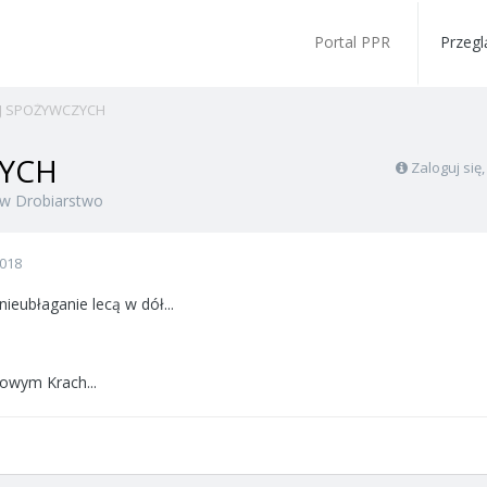
Portal PPR
Przegl
AJ SPOŻYWCZYCH
ZYCH
Zaloguj się
w
Drobiarstwo
2018
 nieubłaganie lecą w dół...
owym Krach...