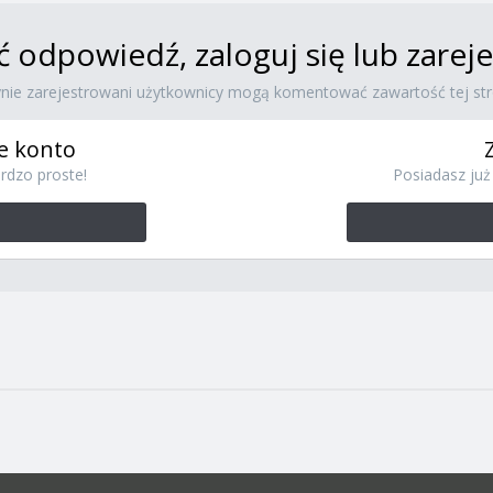
ć odpowiedź, zaloguj się lub zare
ynie zarejestrowani użytkownicy mogą komentować zawartość tej str
e konto
rdzo proste!
Posiadasz już 