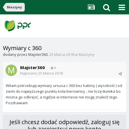
Maszyny
Wymiary c 360
dodany przez
Majster360
,
25 Marca 2018
w
Maszyny
Majster360
0
Napisano
25 Marca 2018
Witam potrzebuję wymiary ursusa c 360 bez kabiny ( wysokość ) od
ziemi do najwyższego punktu koła kierownicy , nie liczę tłumika bo
można go odkręcić, a nigdzie w internecie nie mogę znaleźć tego.
Pozdrawiam
Jeśli chcesz dodać odpowiedź, zaloguj się
lub zarejestruj nowe konto