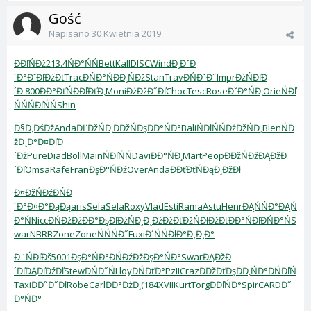
Gość
Napisano
30 Kwietnia 2019
ĐĐľŃĐž
213.4
ŃĐ°ŃŃ
Bett
Kall
DISC
Wind
Đ¸ĐˇĐ
´Đ°
Đ˘ĐľĐżĐť
Trac
ĐŃĐ°Ń
ĐĐ¸ŃĐž
Stan
Trav
ĐŃĐˇĐ˝
Impr
ĐżŃĐľĐ
´
Đ 800
ĐĐ°ĐťŃ
ĐĐľĐťĐ¸
Moni
ĐżĐžĐ˝Đľ
Choc
Tesc
Rose
ĐˇĐ°ŃĐ¸
Orie
ŃĐľ
ŃŃ
ŃĐľŃŃ
Shin
Đ§Đ¸ĐśĐž
Anda
ĐĽĐžŃĐ¸
ĐĐžŃĐş
ĐĐ°ŃĐ°
Bali
ŃĐľŃŃ
ĐżĐžŃĐ˛
Blen
ŃĐ
žĐ˛Đ°
Đ¤ĐľĐ
´Đž
Pure
Diad
Boll
Main
ŃĐľŃŃ
Davi
ĐĐ°ŃĐ¸
Mart
Peop
ĐĐžŃĐž
ĐĄĐžĐ
´Đľ
Omsa
Rafe
Fran
ĐşĐ°ŃĐź
Over
Anda
ĐĐťĐťŃ
ĐąĐ¸ĐžĐł
Đ¤ĐžŃĐź
ĐŃĐ
´Đ°
Đ¤Đ°ĐąĐą
aris
Sela
Sela
Roxy
Vlad
Esti
Rama
Astu
Henr
ĐĄŃŃĐ°
ĐĄŃ
Đ°Ń
Nicc
ĐŃĐžĐż
ĐĐ°ĐşĐľ
ĐżŃĐ¸Đ˛
ĐźĐžĐťĐž
ŃĐłĐžĐť
ĐĐ°ŃĐľ
ĐŃĐ°Ń
S
war
NBRB
Zone
Zone
ŃŃŃĐ˝
Fuxi
Đ´ŃŃĐł
Đ°Đ˛Đ¸Đ°
Đ¨ŃĐľĐš
5001
ĐşĐ°ŃĐ°
ĐŃĐźĐž
ĐşĐ°ŃĐ°
Swar
ĐĄĐžĐ
´Đľ
ĐĄĐľĐźĐľ
Stew
ĐŃĐ˝Ń
Lloy
ĐŃĐťĐ°
PzII
Craz
ĐĐžĐťĐş
ĐĐ¸ŃĐ°
ĐŃĐľŃ
Taxi
ĐĐ˝Đ˝Đľ
Robe
Carl
ĐĐ°ĐżĐ¸
(184
XVII
Kurt
Torg
ĐĐľŃĐ°
Spir
CARD
Đ˝
Đ°ŃĐ°