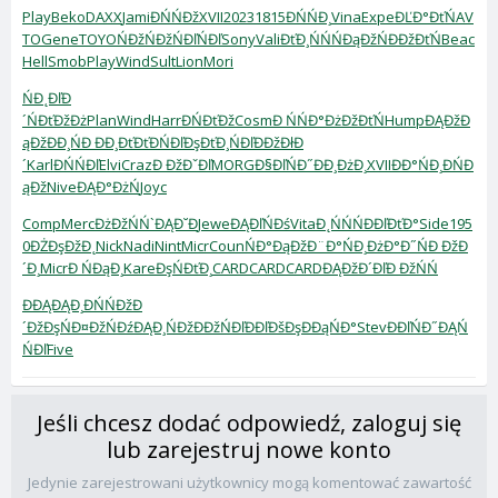
Play
Beko
DAXX
Jami
ĐŃŃĐž
XVII
2023
1815
ĐŃŃĐ¸
Vina
Expe
ĐĽĐ°ĐťŃ
AV
TO
Gene
TOYO
ŃĐžŃĐž
ŃĐľŃĐľ
Sony
Vali
ĐťĐ¸ŃŃ
ŃĐąĐžŃ
ĐĐžĐťŃ
Beac
Hell
Smob
Play
Wind
Sult
Lion
Mori
ŃĐ˛ĐľĐ
´
ŃĐťĐžĐż
Plan
Wind
Harr
ĐŃĐťĐž
Cosm
Đ ŃŃĐ°
ĐżĐžĐťŃ
Hump
ĐĄĐžĐ
ąĐž
ĐĐ¸ŃĐ
ĐĐ¸ĐťĐť
ĐŃĐľĐş
ĐťĐ¸ŃĐľ
ĐĐžĐłĐ
´
Karl
ĐŃŃĐľ
Elvi
Craz
Đ ĐžĐˇĐľ
MORG
Đ§ĐľŃĐ˝
ĐĐ¸ĐżĐ¸
XVII
ĐĐ°ŃĐ¸
ĐŃĐ
ąĐž
Nive
ĐĄĐ°ĐżŃ
Joyc
Comp
Merc
ĐżĐžŃŃ
`ĐĄĐ˘Đ
Jewe
ĐĄĐľŃĐś
Vita
Đ˛ŃŃŃ
ĐĐľĐťĐ°
Side
195
0
ĐŻĐşĐžĐ˛
Nick
Nadi
Nint
Micr
Coun
ŃĐ°ĐąĐž
Đ¨Đ°ŃĐ¸
ĐżĐ°Đ˝Ń
Đ ĐžĐ
´Đ¸
Micr
Đ ŃĐąĐ¸
Kare
ĐşŃĐťĐ¸
CARD
CARD
CARD
ĐĄĐžĐ´Đľ
Đ ĐžŃŃ
ĐĐĄĐĄĐ¸
ĐŃŃĐž
Đ
´ĐžĐşŃ
Đ¤ĐžŃĐź
ĐĄĐ¸ŃĐž
ĐĐžŃĐľ
ĐĐľĐšĐş
ĐĐąŃĐ°
Stev
ĐĐľŃĐ˝
ĐĄŃ
ŃĐľ
Five
Jeśli chcesz dodać odpowiedź, zaloguj się
lub zarejestruj nowe konto
Jedynie zarejestrowani użytkownicy mogą komentować zawartość