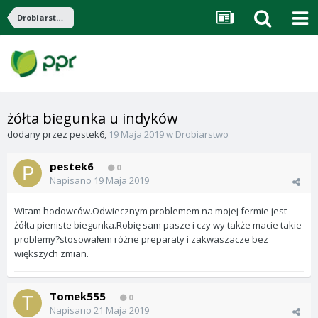
Drobiarstwo
żółta biegunka u indyków
dodany przez
pestek6
,
19 Maja 2019
w
Drobiarstwo
pestek6
0
Napisano
19 Maja 2019
Witam hodowców.Odwiecznym problemem na mojej fermie jest
żółta pieniste biegunka.Robię sam pasze i czy wy także macie takie
problemy?stosowałem różne preparaty i zakwaszacze bez
większych zmian.
Tomek555
0
Napisano
21 Maja 2019