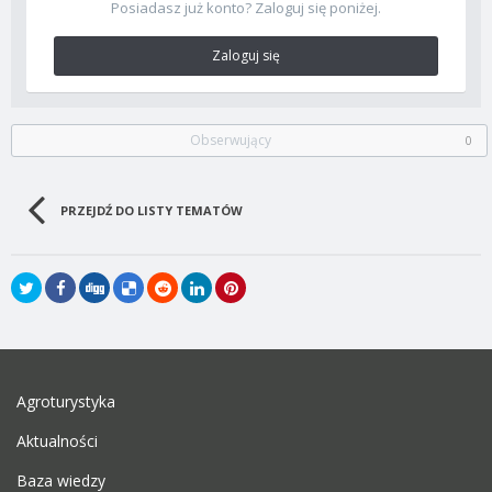
Posiadasz już konto? Zaloguj się poniżej.
Zaloguj się
Obserwujący
0
PRZEJDŹ DO LISTY TEMATÓW
Agroturystyka
Aktualności
Baza wiedzy