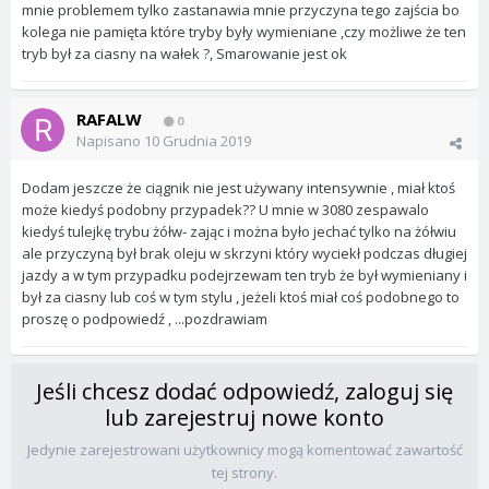
mnie problemem tylko zastanawia mnie przyczyna tego zajścia bo
kolega nie pamięta które tryby były wymieniane ,czy możliwe że ten
tryb był za ciasny na wałek ?, Smarowanie jest ok
RAFALW
0
Napisano
10 Grudnia 2019
Dodam jeszcze że ciągnik nie jest używany intensywnie , miał ktoś
może kiedyś podobny przypadek?? U mnie w 3080 zespawalo
kiedyś tulejkę trybu żółw- zając i można było jechać tylko na żółwiu
ale przyczyną był brak oleju w skrzyni który wyciekł podczas długiej
jazdy a w tym przypadku podejrzewam ten tryb że był wymieniany i
był za ciasny lub coś w tym stylu , jeżeli ktoś miał coś podobnego to
proszę o podpowiedź , ...pozdrawiam
Jeśli chcesz dodać odpowiedź, zaloguj się
lub zarejestruj nowe konto
Jedynie zarejestrowani użytkownicy mogą komentować zawartość
tej strony.