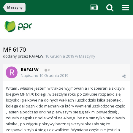
Maszyny
MF 6170
dodany przez
RAFALW
,
10 Grudnia 2019
w
Maszyny
RAFALW
0
Napisano
10 Grudnia 2019
Witam , właśnie jestem w trakcie wyjmowania i rozbierania skrzyni
biegów MF 6170 kolegi , w zeszłym roku po zakupie rozpadło się
łożysko igiełkowe na dolnych wałkach i uszkodziło kilka zębatek ,
kolega dał ciągnik do mechanika który wymienił uszkodzone części
, jesienią podczas orki na pierwszym biegu( tak mi powiedział) ,
zdusiło ciągnik i z pola wrócił na 4 biegu bo na nim tylko nie dławiło
silnika , po zdjęciu pokrywy bocznej skrzyni okazało się że
zespawalo tryb 4 biegu z z wałkiem .Wymiana części nie jest dla