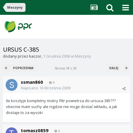
Maszyny
URSUS C-385
dodany przez
kaczor
,
1 Grudnia 2006
w
Maszyny
Strona 18 z 20
POPRZEDNIA
DALEJ
ssman860
0
Napisano
16 Września 2009
ile kosztyje kompletny mokry filtr powietrza do ursusa 385???
obecnie mam suchy ale nigdzie nie moge dostać wkładu, a jak
dostaje to za wysoki
tomasz0859
0