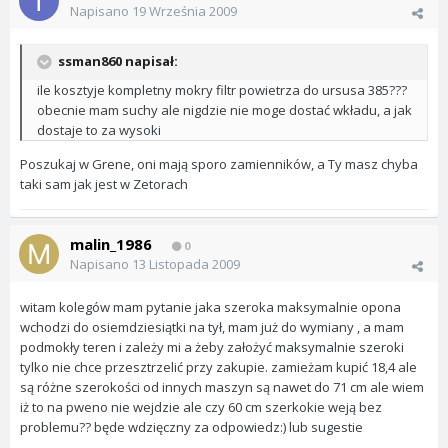
Napisano
19 Września 2009
ssman860 napisał:
ile kosztyje kompletny mokry filtr powietrza do ursusa 385???
obecnie mam suchy ale nigdzie nie moge dostać wkładu, a jak
dostaje to za wysoki
Poszukaj w Grene, oni mają sporo zamienników, a Ty masz chyba
taki sam jak jest w Zetorach
malin_1986
0
Napisano
13 Listopada 2009
witam kolegów mam pytanie jaka szeroka maksymalnie opona
wchodzi do osiemdziesiątki na tył, mam już do wymiany , a mam
podmokły teren i zależy mi a żeby założyć maksymalnie szeroki
tylko nie chce przesztrzelić przy zakupie. zamieżam kupić 18,4 ale
są różne szerokości od innych maszyn są nawet do 71 cm ale wiem
iż to na pweno nie wejdzie ale czy 60 cm szerkokie weją bez
problemu?? będe wdzięczny za odpowiedz:) lub sugestie