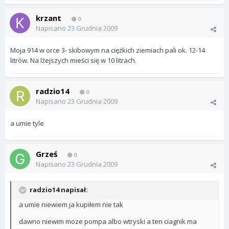
krzant
0
Napisano
23 Grudnia 2009
Moja 914 w orce 3- skibowym na ciężkich ziemiach pali ok. 12-14
litrów. Na lżejszych mieści się w 10 litrach.
radzio14
0
Napisano
23 Grudnia 2009
a umie tyle
Grześ
0
Napisano
23 Grudnia 2009
radzio14 napisał:
a umie niewiem ja kupiłem nie tak
dawno niewim moze pompa albo wtryski a ten ciagnik ma