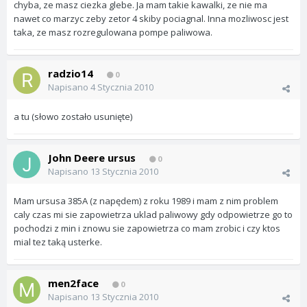
chyba, ze masz ciezka glebe. Ja mam takie kawalki, ze nie ma
nawet co marzyc zeby zetor 4 skiby pociagnal. Inna mozliwosc jest
taka, ze masz rozregulowana pompe paliwowa.
radzio14
0
Napisano
4 Stycznia 2010
a tu (słowo zostało usunięte)
John Deere ursus
0
Napisano
13 Stycznia 2010
Mam ursusa 385A (z napędem) z roku 1989 i mam z nim problem
caly czas mi sie zapowietrza uklad paliwowy gdy odpowietrze go to
pochodzi z min i znowu sie zapowietrza co mam zrobic i czy ktos
mial tez taką usterke.
men2face
0
Napisano
13 Stycznia 2010