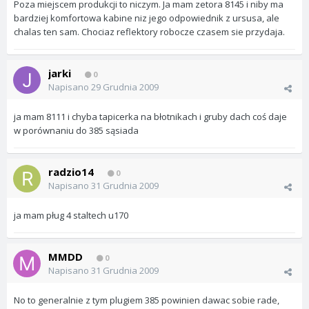
Poza miejscem produkcji to niczym. Ja mam zetora 8145 i niby ma
bardziej komfortowa kabine niz jego odpowiednik z ursusa, ale
chalas ten sam. Chociaz reflektory robocze czasem sie przydaja.
jarki
0
Napisano
29 Grudnia 2009
ja mam 8111 i chyba tapicerka na błotnikach i gruby dach coś daje
w porównaniu do 385 sąsiada
radzio14
0
Napisano
31 Grudnia 2009
ja mam pług 4 staltech u170
MMDD
0
Napisano
31 Grudnia 2009
No to generalnie z tym plugiem 385 powinien dawac sobie rade,