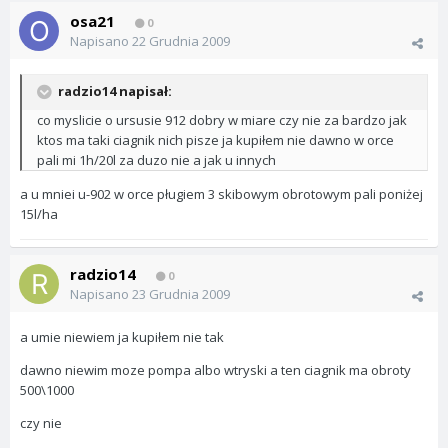
osa21
0
Napisano
22 Grudnia 2009
radzio14 napisał:
co myslicie o ursusie 912 dobry w miare czy nie za bardzo jak
ktos ma taki ciagnik nich pisze ja kupiłem nie dawno w orce
pali mi 1h/20l za duzo nie a jak u innych
a u mniei u-902 w orce pługiem 3 skibowym obrotowym pali poniżej
15l/ha
radzio14
0
Napisano
23 Grudnia 2009
a umie niewiem ja kupiłem nie tak
dawno niewim moze pompa albo wtryski a ten ciagnik ma obroty
500\1000
czy nie