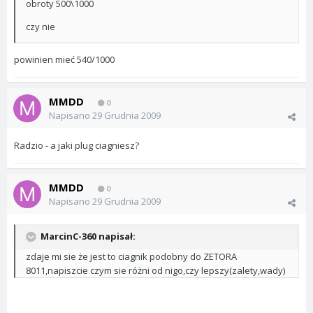
obroty 500\1000
czy nie
powinien mieć 540/1000
MMDD
0
Napisano
29 Grudnia 2009
Radzio - a jaki plug ciagniesz?
MMDD
0
Napisano
29 Grudnia 2009
MarcinC-360 napisał:
zdaje mi sie że jest to ciagnik podobny do ZETORA
8011,napiszcie czym sie różni od nigo,czy lepszy(zalety,wady)