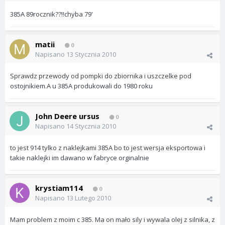
385A 89rocznik??!!chyba 79'
matii
0
Napisano
13 Stycznia 2010
Sprawdz przewody od pompki do zbiornika i uszczelke pod
ostojnikiem.A u 385A produkowali do 1980 roku
John Deere ursus
0
Napisano
14 Stycznia 2010
to jest 914 tylko z naklejkami 385A bo to jest wersja eksportowa i
takie naklejki im dawano w fabryce orginalnie
krystiam114
0
Napisano
13 Lutego 2010
Mam problem z moim c 385. Ma on mało sily i wywala olej z silnika, z