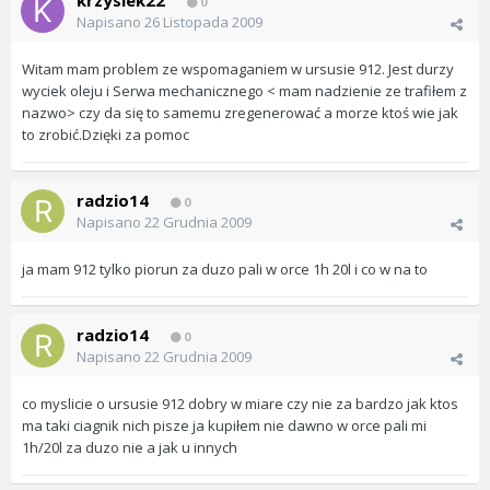
krzysiek22
0
Napisano
26 Listopada 2009
Witam mam problem ze wspomaganiem w ursusie 912. Jest durzy
wyciek oleju i Serwa mechanicznego < mam nadzienie ze trafiłem z
nazwo> czy da się to samemu zregenerować a morze ktoś wie jak
to zrobić.Dzięki za pomoc
radzio14
0
Napisano
22 Grudnia 2009
ja mam 912 tylko piorun za duzo pali w orce 1h 20l i co w na to
radzio14
0
Napisano
22 Grudnia 2009
co myslicie o ursusie 912 dobry w miare czy nie za bardzo jak ktos
ma taki ciagnik nich pisze ja kupiłem nie dawno w orce pali mi
1h/20l za duzo nie a jak u innych