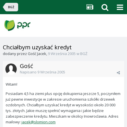
BGŻ
Chciałbym uzyskać kredyt
dodany przez
Gość Jacek
,
9 Września 2005
w
BGŻ
Gość
Napisano
9 Września 2005
Witam!
Posiadam 4,5 ha ziemi plus opcję dokupienia jeszcze 5, poczyniłem
już pewne inwestycje w zakresie uruchomienia szkółki drzewek
ozdobnych. Chciałbym uzyskać kredyt w wysokości około 20 000
tys. złotych. Jakie muszę spełnić wymagania i jakie będzie
zabezpieczenie kredytu. Mieszkam w okolicy Inowroclawia. Adres
mailowy:
jacek@slomion.com