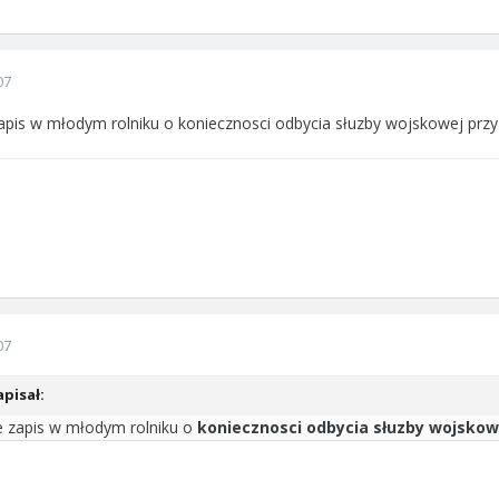
07
apis w młodym rolniku o koniecznosci odbycia słuzby wojskowej przy u
07
pisał:
e zapis w młodym rolniku o
koniecznosci odbycia słuzby wojsko