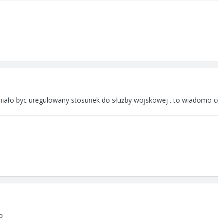
iało byc uregulowany stosunek do służby wojskowej . to wiadomo c
o