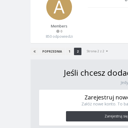
Members
0
850 odpowiedzi
Strona 2 z 2
1
2
POPRZEDNIA
Jeśli chcesz doda
Jed
Zarejestruj now
Załóż nowe konto. To ba
Zarejestruj się