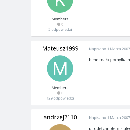
Members
0
5 odpowiedzi
Mateusz1999
Napisano
1 Marca 2007
hehe mała pomyłka m
Members
0
129 odpowiedzi
andrzej2110
Napisano
1 Marca 2007
uf odetchnołem z ulg