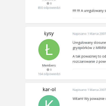
0
850 odpowiedzi
!!!!! !!!! A uregulowa
Łysy
Napisano
1 Marca 2007
Uregulowany stosunek
gryzipiórków z MRiRW
A tak poważniej to od
rozczarowanie z powo
Members
0
164 odpowiedzi
kar-ol
Napisano
1 Marca 2007
Witam! Wy powaznie mo