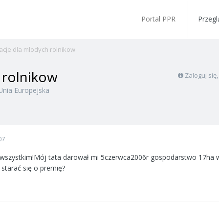
Portal PPR
Przegl
acje dla mlodych rolnikow
 rolnikow
Zaloguj się
Unia Europejska
07
wszystkim!Mój tata darował mi 5czerwca2006r gospodarstwo 17ha w 
tarać się o premię?