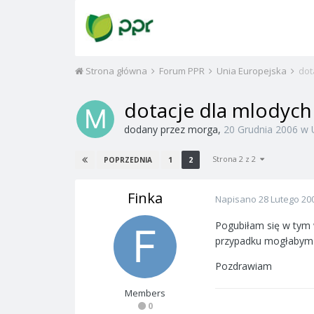
Strona główna
Forum PPR
Unia Europejska
dot
dotacje dla mlodych
dodany przez
morga
,
20 Grudnia 2006
w
Strona 2 z 2
1
2
POPRZEDNIA
Finka
Napisano
28 Lutego 20
Pogubiłam się w tym 
przypadku mogłabym s
Pozdrawiam
Members
0