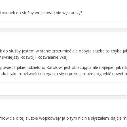
ny stosunek do służby wojskowej nie wystarczy?
 do służby jestem w stanie zrozumieć ale odbyta służba to chyba ja
 (Mniejszy Rozwój i Rozwalanie Wsi)
powiedź jakiej udzielono Karolowi jest obiecująca ale najlepiej jak ni
du braku możliwości ubiegania się o premię może pognębić nawet na
wicie o tej sluzbie wojskowej? ja o tym nic nie slyszalem. dajcie mi 