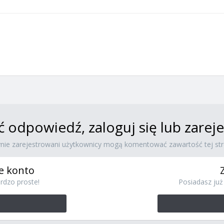
ć odpowiedź, zaloguj się lub zare
ynie zarejestrowani użytkownicy mogą komentować zawartość tej str
e konto
rdzo proste!
Posiadasz już 