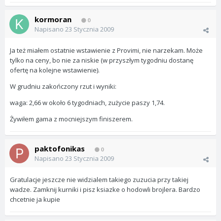
kormoran
0
Napisano
23 Stycznia 2009
Ja też miałem ostatnie wstawienie z Provimi, nie narzekam. Może
tylko na ceny, bo nie za niskie (w przyszłym tygodniu dostanę
ofertę na kolejne wstawienie).
W grudniu zakończony rzut i wyniki:
waga: 2,66 w około 6 tygodniach, zużycie paszy 1,74.
Żywiłem gama z mocniejszym finiszerem.
paktofonikas
0
Napisano
23 Stycznia 2009
Gratulacje jeszcze nie widzialem takiego zuzucia przy takiej
wadze. Zamknij kurniki i pisz ksiazke o hodowli brojlera. Bardzo
chcetnie ja kupie