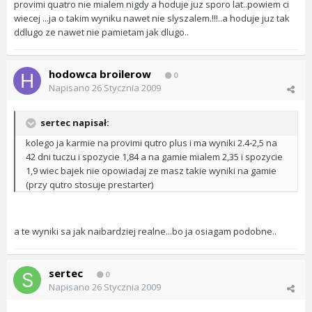
provimi quatro nie mialem nigdy a hoduje juz sporo lat..powiem ci
wiecej ...ja o takim wyniku nawet nie slyszalem.!!!..a hoduje juz tak
ddlugo ze nawet nie pamietam jak dlugo..
hodowca broilerow
0
Napisano
26 Stycznia 2009
sertec napisał:
kolego ja karmie na provimi qutro plus i ma wyniki 2.4-2,5 na
42 dni tuczu i spozycie 1,84 a na gamie mialem 2,35 i spozycie
1,9 wiec bajek nie opowiadaj ze masz takie wyniki na gamie
(przy qutro stosuje prestarter)
a te wyniki sa jak naibardziej realne...bo ja osiagam podobne..
sertec
0
Napisano
26 Stycznia 2009