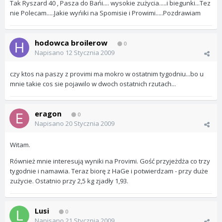
Tak Ryszard 40 , Pasza do Bańi.... wysokie zużycia.....i biegunki...Tez
nie Polecam.....Jakie wyńiki na Spomisie i Prowimi.....Pozdrawiam
hodowca broilerow
0
Napisano
12 Stycznia 2009
czy ktos na paszy z provimi ma mokro w ostatnim tygodniu...bo u
mnie takie cos sie pojawilo w dwoch ostatnich rzutach...
eragon
0
Napisano
20 Stycznia 2009
Witam.
Również mnie interesują wyniki na Provimi. Gość przyjeżdża co trzy
tygodnie i namawia. Teraz biorę z HaGe i potwierdzam - przy duże
zużycie. Ostatnio przy 2,5 kg zjadły 1,93.
Lusi
0
Napisano
21 Stycznia 2009