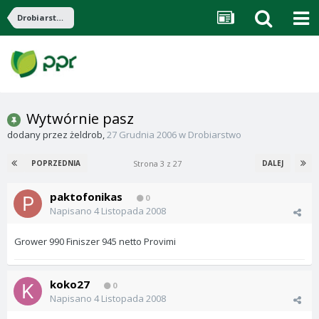
Drobiarstwo
Wytwórnie pasz
dodany przez
żeldrob
,
27 Grudnia 2006
w
Drobiarstwo
Strona 3 z 27
POPRZEDNIA
DALEJ
paktofonikas
0
Napisano
4 Listopada 2008
Grower 990 Finiszer 945 netto Provimi
koko27
0
Napisano
4 Listopada 2008