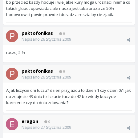
bo przeciez kazdy hoduje i wie jakie kury moga urosnac i niema co
takich glupot opowiadac ale nasza jest taka braza ze 50%
hodowcow ci powie prawde i doradz a reszta by cie zjadla
paktofonikas
0
Napisano
26 Stycznia 2009
raczej 5 %
paktofonikas
0
Napisano
26 Stycznia 2009
A jak liczycie dni tuczu? dzien przyjazdu to dzien 1 czy dzien 0? I jak
np zdajecie 43 dnia to liczucie tucz do 42 bo wtedy koczycie
karmienie czy do dnia zdawania?
eragon
0
Napisano
27 Stycznia 2009