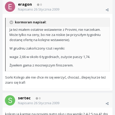
eragon
0
Napisano
26 Stycznia 2009
kormoran napisał:
Ja też miałem ostatnie wstawienie z Provimi, nie narzekam.
Może tylko na ceny, bo nie za niskie (w przyszłym tygodniu
dostanę ofertę na kolejne wstawienie).
W grudniu zakończony rzut i wyniki:
waga: 2,66 w około 6 tygodniach, zużycie paszy 1,74.
Żywiłem gama z mocniejszym finiszerem.
Sorki Kolego ale nie chce mi się wierzyć, chociaż...ślepej kurze też
ziaro się trafi
sertec
0
Napisano
26 Stycznia 2009
kolego ja karmie na provimi qutro plus i ma wyniki 2.4-2,5 na 42 dni