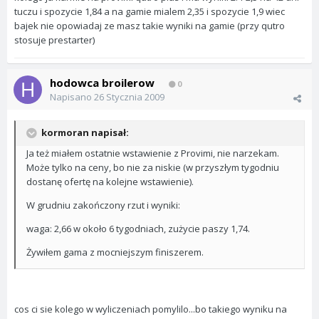
tuczu i spozycie 1,84 a na gamie mialem 2,35 i spozycie 1,9 wiec
bajek nie opowiadaj ze masz takie wyniki na gamie (przy qutro
stosuje prestarter)
hodowca broilerow
0
Napisano
26 Stycznia 2009
kormoran napisał:
Ja też miałem ostatnie wstawienie z Provimi, nie narzekam.
Może tylko na ceny, bo nie za niskie (w przyszłym tygodniu
dostanę ofertę na kolejne wstawienie).
W grudniu zakończony rzut i wyniki:
waga: 2,66 w około 6 tygodniach, zużycie paszy 1,74.
Żywiłem gama z mocniejszym finiszerem.
cos ci sie kolego w wyliczeniach pomylilo...bo takiego wyniku na