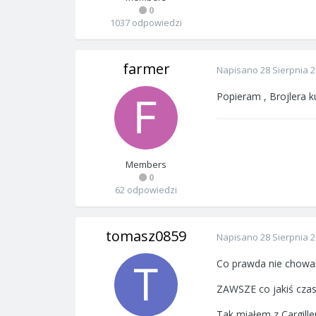
0
1037 odpowiedzi
farmer
Napisano
28 Sierpnia 
Popieram , Brojlera ku
Members
0
62 odpowiedzi
tomasz0859
Napisano
28 Sierpnia 
Co prawda nie chowam 
ZAWSZE co jakiś czas
Tak miałem z Cargill