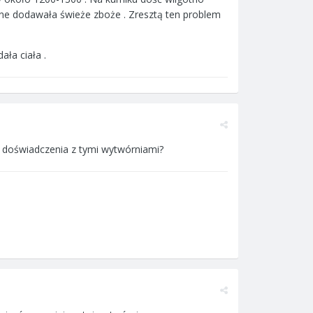
wne dodawała świeże zboże . Zresztą ten problem
ała ciała .
e doświadczenia z tymi wytwórniami?