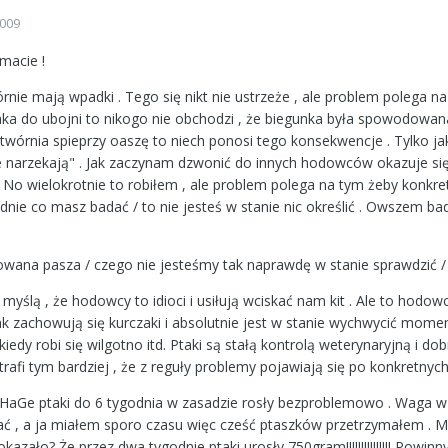
2009
macie !
e mają wpadki . Tego się nikt nie ustrzeże , ale problem polega na t
ka do ubojni to nikogo nie obchodzi , że biegunka była spowodowana 
ytwórnia spieprzy oaszę to niech ponosi tego konsekwencje . Tylko j
nie narzekają" . Jak zaczynam dzwonić do innych hodowców okazuje się
 No wielokrotnie to robiłem , ale problem polega na tym żeby konkret
nie co masz badać / to nie jesteś w stanie nic określić . Owszem badan
owana pasza / czego nie jesteśmy tak naprawdę w stanie sprawdzić / ,
yślą , że hodowcy to idioci i usiłują wciskać nam kit . Ale to hodowca
 jak zachowują się kurczaki i absolutnie jest w stanie wychwycić momen
kiedy robi się wilgotno itd. Ptaki są stałą kontrolą weterynaryjną i d
afi tym bardziej , że z reguły problemy pojawiają się po konkretnyc
aGe ptaki do 6 tygodnia w zasadzie rosły bezproblemowo . Waga w 6 
ać , a ja miałem sporo czasu więc cześć ptaszków przetrzymałem . Mi
ę okazało? Że przez dwa tygodnie ptaki urosły 750gram!!!!!!!!!!!!!!! Pow