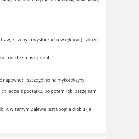
i traw, kiszonych wysłodkach ( w rękawie) i zbożu
omo, one też muszą zarobić.
iać napewno) , szczególnie na mykotoksyny.
ch jedzie z poczętku, bo potem robi paszę sam i
ób. A w samym Zalewie jest ubojnia drobiu ( a