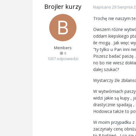
Brojler kurzy
Napisano
29 Sierpnia 
Trochę nie naszym te
Owszem różne wytwórni
oddam kiepskiego pta
ile mogą . Jak więc w
Members
"ty tylko u Pan inni 
0
Piszesz badać paszę .
1037 odpowiedzi
no bo nie wiesz dokład
dalej szukać?
Wystarczy źle zbilans
W wytwórniach paszy m
widzi jakie są kupy ,
drastycznie spadają , 
Hodowca także to potr
W moim przypadku z H
zaczynały cenę obniż
to 8 tydzień . I co si