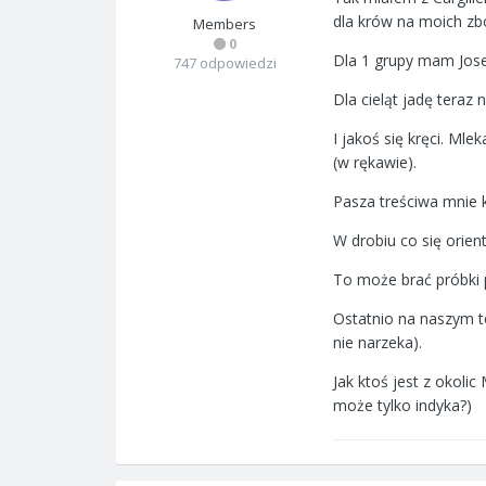
dla krów na moich zbo
Members
0
Dla 1 grupy mam Jose
747 odpowiedzi
Dla cieląt jadę teraz
I jakoś się kręci. Ml
(w rękawie).
Pasza treściwa mnie k
W drobiu co się orien
To może brać próbki p
Ostatnio na naszym t
nie narzeka).
Jak ktoś jest z okoli
może tylko indyka?)