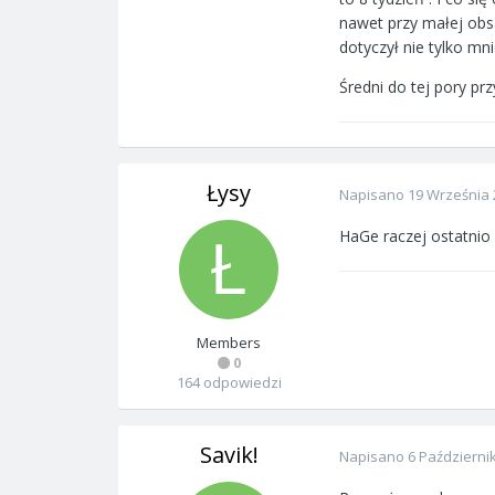
nawet przy małej obs
dotyczył nie tylko mni
Średni do tej pory pr
Łysy
Napisano
19 Września 
HaGe raczej ostatnio
Members
0
164 odpowiedzi
Savik!
Napisano
6 Październi