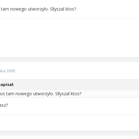
tam nowego utworzylo. Sllyszal ktos?
ika 2009
apisał:
os tam nowego utworzylo. Sllyszal ktos?
pasz?