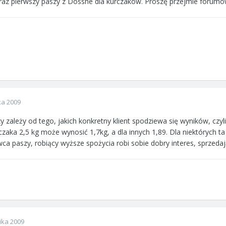
z pierwszy paszy z Dosshe dla kurczaków. Proszę przejmie forumow
ka 2009
zależy od tego, jakich konkretny klient spodziewa się wyników, czyli
zaka 2,5 kg może wynosić 1,7kg, a dla innych 1,89. Dla niektórych ta
ca paszy, robiący wyższe spożycia robi sobie dobry interes, sprzeda
ika 2009