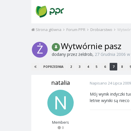
Strona główna
Forum PPR
Drobiarstwo
Wytwór
Wytwórnie pasz
dodany przez
żeldrob
,
27 Grudnia 2006
2
3
4
5
6
7
8
POPRZEDNIA
natalia
Napisano
24 Lipca 2009
Mój wynik indyczki tuc
letnie wyniki są nie
Members
0