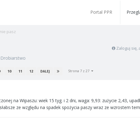
Portal PPR
Przegl
nie pasz
Zaloguj się
w
Drobiarstwo
Strona 7 z 27
9
10
11
12
DALEJ
zonej na Wipaszu: wiek 15 tyg. i 2 dni, waga: 9,93: zużycie 2,43, upad
co słabsze ze względu na spadek spożycia paszy wraz ze wzrostem te