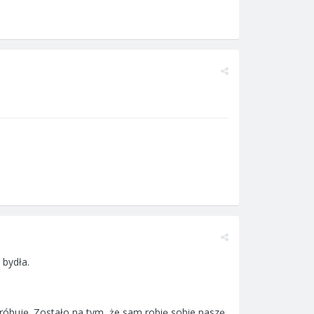
 bydła.
róbuję. Zostało na tym, że sam robię sobie paszę