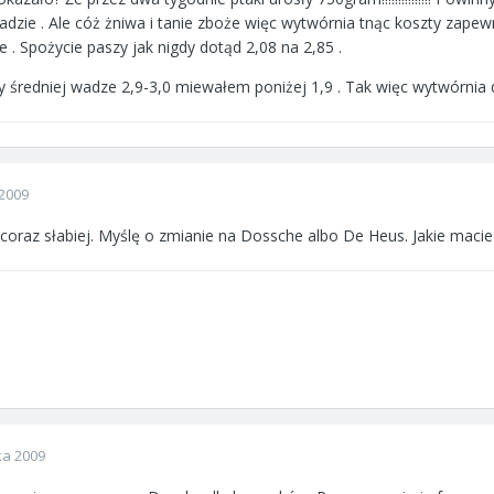
adzie . Ale cóż żniwa i tanie zboże więc wytwórnia tnąc koszty zape
e . Spożycie paszy jak nigdy dotąd 2,08 na 2,85 .
zy średniej wadze 2,9-3,0 miewałem poniżej 1,9 . Tak więc wytwórnia d
2009
 coraz słabiej. Myślę o zmianie na Dossche albo De Heus. Jakie maci
ka 2009