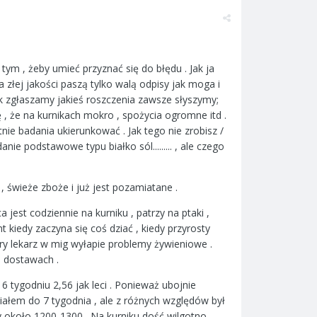
ym , żeby umieć przyznać się do błędu . Jak ja
złej jakości paszą tylko walą odpisy jak moga i
ak zgłaszamy jakieś roszczenia zawsze słyszymy;
 , że na kurnikach mokro , spożycia ogromne itd .
nie badania ukierunkować . Jak tego nie zrobisz /
ie podstawowe typu białko sól......... , ale czego
 świeże zboże i już jest pozamiatane .
 jest codziennie na kurniku , patrzy na ptaki ,
t kiedy zaczyna się coś dziać , kiedy przyrosty
obry lekarz w mig wyłapie problemy żywieniowe .
h dostawach .
tygodniu 2,56 jak leci . Ponieważ ubojnie
ałem do 7 tygodnia , ale z różnych względów był
inny około 1200-1300 . Na kurniku dość wilgotno