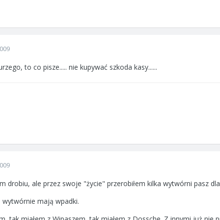
2009
rzego, to co pisze..... nie kupywać szkoda kasy......
2009
drobiu, ale przez swoje "życie" przerobiłem kilka wytwórni pasz dla
 wytwórnie mają wpadki.
em, tak miałem z Wipaszem, tak miałem z Dossche. Z innymi już nie p