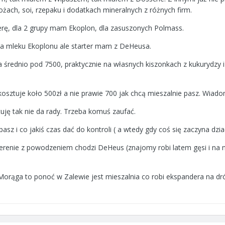
żach, soi, rzepaku i dodatkach mineralnych z różnych firm.
rę, dla 2 grupy mam Ekoplon, dla zasuszonych Polmass.
 na mleku Ekoplonu ale starter mam z DeHeusa.
eka średnio pod 7500, praktycznie na własnych kiszonkach z kukurydzy 
osztuje koło 500zł a nie prawie 700 jak chcą mieszalnie pasz. Wiad
tuję tak nie da rady. Trzeba komuś zaufać.
asz i co jakiś czas dać do kontroli ( a wtedy gdy coś się zaczyna dz
erenie z powodzeniem chodzi DeHeus (znajomy robi latem gęsi i na ni
c Morąga to ponoć w Zalewie jest mieszalnia co robi ekspandera na dr