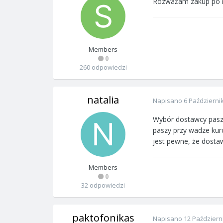
Rozważam zakup po ra
Members
0
260 odpowiedzi
natalia
Napisano
6 Październi
Wybór dostawcy paszy 
paszy przy wadze kurc
jest pewne, że dostaw
Members
0
32 odpowiedzi
paktofonikas
Napisano
12 Październ