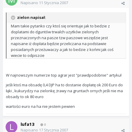
Napisano
11 Stycznia 2007
zielon napisał:
Mam takie pytanko czy ktoś się orientuje jak to bedzie z
doplatami do dguntów trwalch uzytków zielonych
przeznaczonych na pasze tzw paszowe wszędzie jest
napisane iż dopłata będzie przeliczana na podstawie
posiadanych przeżuwaczy a jak to bedzie z końmi jak coś
wiecie to odpiszcie
W najnowszym numerze top agrar jest "prawdpodobnie" artykuł
jeśli ktoś ma obsadę 0,4 DJP ha to dostanie dopłatę ok 200 Euro do
łąki , kukurydzy na zielonkę ,trawy na gruntach ornych jeśli nie ma
obsady to ok 80 euro
wartości euro na ha nie jestem pewien
lufa13
0
Napisano
17 Stycznia 2007