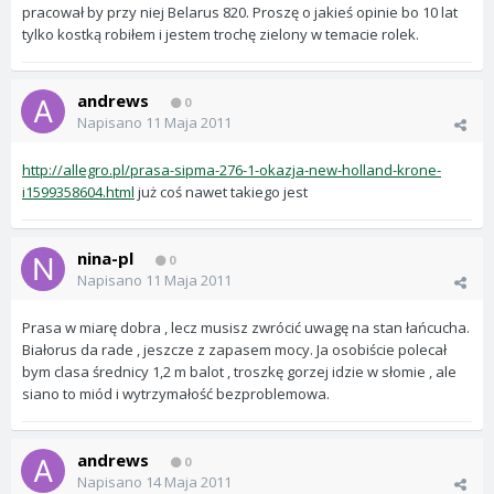
pracował by przy niej Belarus 820. Proszę o jakieś opinie bo 10 lat
tylko kostką robiłem i jestem trochę zielony w temacie rolek.
andrews
0
Napisano
11 Maja 2011
http://allegro.pl/prasa-sipma-276-1-okazja-new-holland-krone-
i1599358604.html
już coś nawet takiego jest
nina-pl
0
Napisano
11 Maja 2011
Prasa w miarę dobra , lecz musisz zwrócić uwagę na stan łańcucha.
Białorus da rade , jeszcze z zapasem mocy. Ja osobiście polecał
bym clasa średnicy 1,2 m balot , troszkę gorzej idzie w słomie , ale
siano to miód i wytrzymałość bezproblemowa.
andrews
0
Napisano
14 Maja 2011