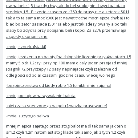
owina bele 1,5 i kazdy chwytak do bel spokojnie chwyci balota o
srednicy 1,5 . Piszecie czasem ze c360 do prasy nie a zetorek 5011
tak a to ta sama moc[c360 jest nawet troche mocniejsze chyba] i to
blad bo zetor sasiada [5011]alebo jest tak zdezylowany albo taki
slaby bo zdycha przy dobijaniu beli i kopci .Za z276 przemawiaja
aspekty ekonomiczne
-mniej sznurka[siatki]
-mniej jezdzenia po baloty [na chlopskie liczenie przy 4balotach 1,5
mamy 5 o śr.1,2czyli przy np 100 mam o caly jeden przejazd mniej
[ciagnik +2 przyczepy i 2 pasy napinajace] czyli [zaleznie od
odleglosci od pola] czasami godzine czasu wiecej wolnego
-bezpieczenstwo od kiedy robie 1,5 to niktmi nie zajumal
-mniej postojow na wywalanie balota
-niej czasu spedzonego na polu [zwozka prasowanie]
-mniej zuzytego paliwa
mniej miejsca zajetego przez stog[balot ma dl tak sama jak ten o
sr1,2 czyli 1,2m natomiast stog klade tak samo jak z tych 1,2 czyli