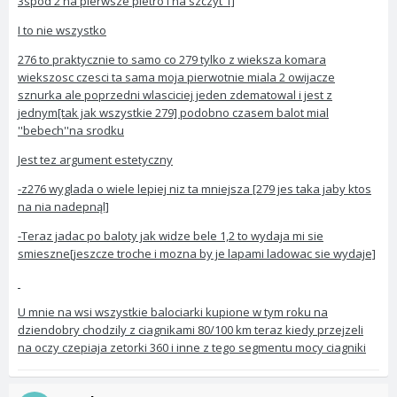
3spod 2 na pierwsze pietro i na szczyt 1]
I to nie wszystko
276 to praktycznie to samo co 279 tylko z wieksza komara
wiekszosc czesci ta sama moja pierwotnie miala 2 owijacze
sznurka ale poprzedni wlasciciej jeden zdematowal i jest z
jednym[tak jak wszystkie 279] podobno czasem balot mial
''bebech''na srodku
Jest tez argument estetyczny
-z276 wyglada o wiele lepiej niz ta mniejsza [279 jes taka jaby ktos
na nia nadepnąl]
-Teraz jadac po baloty jak widze bele 1,2 to wydaja mi sie
smieszne[jeszcze troche i mozna by je lapami ladowac sie wydaje]
U mnie na wsi wszystkie balociarki kupione w tym roku na
dziendobry chodzily z ciagnikami 80/100 km teraz kiedy przejzeli
na oczy czepiaja zetorki 360 i inne z tego segmentu mocy ciagniki