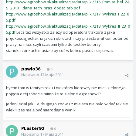
http://www.agroshow.pl/aktualizacja/data/pliki/216_Pomiar_bel_ZA
S_2010__dane_tech_pras_dodat_tab.pdf
http://www.agroshow.pl/aktualizacja/data/pliki/217_Wykres_I_22_0
5.pdf
http://www.agroshow.pl/aktualizacja/data/pliki/218_Wykres_II_23_0
5.pdf
Lecz też wszystko zależy od operatora traktora z jaka
prędkością jechał na jakich obrotach i czy przestawiał komputer od
prasy na max. czyli czasami tylko do testów bo przy
sianokiszonkach musiało by coś w końcu puścić i się urwać
pawlo36
0
Napisano
17 Maja 2011
byłem tam w tamtym roku i niektórzy kierowcy nie mieli zielonego
pojęcia o tej robocie mimo że to zielone agroshow:P
jeden leciał jak... a drugiego znowu z miejsca nie było widać tak sie
wlekł i zas mają być miarodajne wyniki
PLaster92
0
Napisano
17 Maja 2011