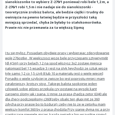
sianokiszonke to wybierz Z-279/1 ponieważ robi bele 1,2 m, a
Z-276/1 robi 1,5 m i nie nadaje sie do sianokiszonki -
teoretycznie zrobisz balota, ale bedzie ciężki i trudny do
owinięcia na pewno łatwiej będzie w przyszłości taką
mniejszą sprzedać, chyba że byłaby to stałokomorówka.
Prawie nic nie przemawia za ta większą Sipmą
I tu się mylisz. Posiadam obydwie prasy i wybierajac zdecydowanie
wolę 276ostkę . W wiekszosci woze bele przyczepami sztywnymi6t
[dl 4,5m] i przy belach 1,2 na spod wlozysz 3x2 zostaje miejsca
natomiast bel 1,5 wsadze 3 i jest na styk [wychodzi ze sztuk wioze
tyle samo 1,2 co 1,5 czyli 8 lub 10 a materialu jest o wiele wiecej]
Ponadto o wiele szybciej je zwioze bo jest poprostu mniej i mam
zgrabniejszy, krotszy stog . Takiego balota spokojnie jeden
czlowiek sobie gdzies przekula czy postawi na wysoki kant
zarowno slomy jak i siana. U mnie za prasą chadza zetor 6340 ale
dla checy podczepilismy c360[zeby obalic ten glupi mit ze 360
zdycha przy prasie bo to bzdura] i zeby nie to ze w zetorku mam
wiekszy komfot 360 by z prasa chodzila Przy sianie dyma nic a przy
siankiszące niewiele gorzej. kazda owijarka [np wszystkie sipmy]