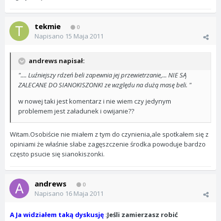
tekmie
0
Napisano
15 Maja 2011
andrews napisał:
".... Luźniejszy rdzeń beli zapewnia jej przewietrzanie,... NIE SĄ
ZALECANE DO SIANOKISZONKI ze względu na dużą masę beli. "
w nowej taki jest komentarz i nie wiem czy jedynym
problemem jest załadunek i owijanie??
Witam.Osobiście nie miałem z tym do czynienia,ale spotkałem się z
opiniami że właśnie słabe zagęszczenie środka powoduje bardzo
często psucie się sianokiszonki.
andrews
0
Napisano
16 Maja 2011
A Ja widziałem taką dyskusję
:
Jeśli zamierzasz robić