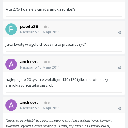
A tą 276/1 da się zwinąć sianokiszonkę??
pawlo36
0
Napisano
15 Maja 2011
jaka kwotę w ogóle chcesz na to przeznaczyć?
andrews
0
Napisano
15 Maja 2011
najlepiej do 20 tys. ale wolałbym 150x120 tylko nie wiem czy
sianokiszonkę taką się zrobi
andrews
0
Napisano
15 Maja 2011
"Seria pras FARMA to zaawansowane modele z łańcuchowa komora
zwijania i hydrauliczna blokadą. Luźniejszy rdzeń beli zapewnia jej