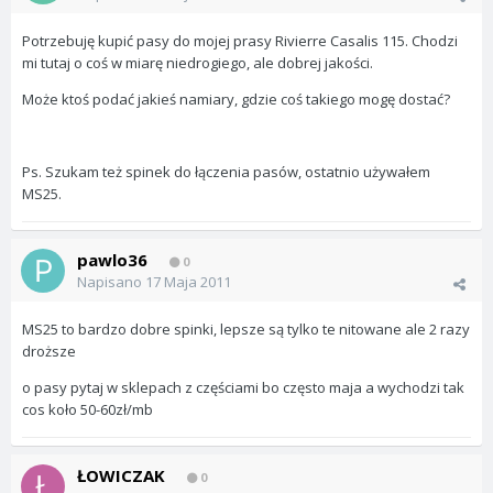
Potrzebuję kupić pasy do mojej prasy Rivierre Casalis 115. Chodzi
mi tutaj o coś w miarę niedrogiego, ale dobrej jakości.
Może ktoś podać jakieś namiary, gdzie coś takiego mogę dostać?
Ps. Szukam też spinek do łączenia pasów, ostatnio używałem
MS25.
pawlo36
0
Napisano
17 Maja 2011
MS25 to bardzo dobre spinki, lepsze są tylko te nitowane ale 2 razy
droższe
o pasy pytaj w sklepach z częściami bo często maja a wychodzi tak
cos koło 50-60zł/mb
ŁOWICZAK
0