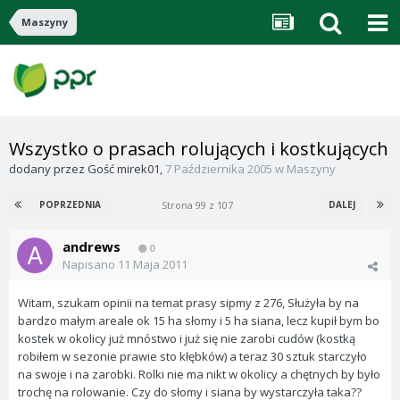
Maszyny
Wszystko o prasach rolujących i kostkujących
dodany przez
Gość mirek01
,
7 Października 2005
w
Maszyny
Strona 99 z 107
POPRZEDNIA
DALEJ
andrews
0
Napisano
11 Maja 2011
Witam, szukam opinii na temat prasy sipmy z 276, Służyła by na
bardzo małym areale ok 15 ha słomy i 5 ha siana, lecz kupił bym bo
kostek w okolicy już mnóstwo i już się nie zarobi cudów (kostką
robiłem w sezonie prawie sto kłębków) a teraz 30 sztuk starczyło
na swoje i na zarobki. Rolki nie ma nikt w okolicy a chętnych by było
trochę na rolowanie. Czy do słomy i siana by wystarczyła taka??