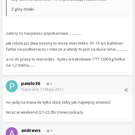
Z góry dzięki
zalezy co nazywasz popokazowa ..............
jak robila juz dwa sezony to moze miec lekko 10 -15 tys balotow i
farbe na podbieraczu i rotorze a wtedy to jest za duza cena...............
a co do prasy to mercedes - byles w kakolewie ???? 1200 kg belka
na 1,2 metra.......
pawlo36
0
Napisano
17 Maja 2011
no jadą na maxa ile tylko idzie żeby jak najwięcej zmieścić
teraz w weekend (21-22,05) znowu pokazy
andrews
0