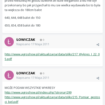
przed niedzielą mi gościu dzwonił że idzie elegancko a też nie był
przekonany bo jak przyjechał to mu sie wielka wydawała bo to była
ta większa do 180cm balot
640, 644, 648 balot do 150
650, 654, 658 balot do 180
ŁOWICZAK
0
Napisano
17 Maja 2011
http://www.agroshow.pl/aktualizacja/data/pliki/217_Wykres_I_22_0
5.pdf
ŁOWICZAK
0
Napisano
17 Maja 2011
MOŻE PODAM WSZYSTKIE WYKRESY
http://www.agroshow.pl/index.php?strona=299
http://www.agroshow.pl/aktualizacja/data/pliki/215_Pomiar_gestos
ci_bel.pdf