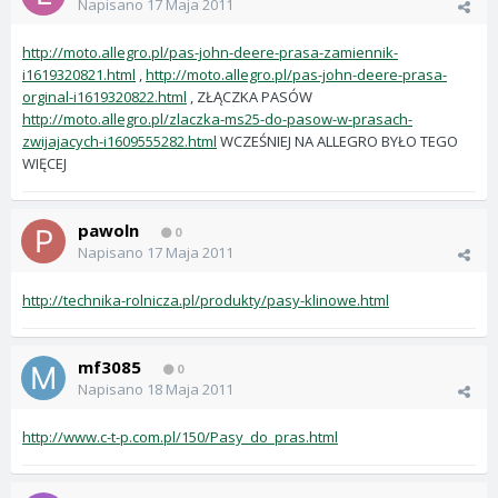
Napisano
17 Maja 2011
http://moto.allegro.pl/pas-john-deere-prasa-zamiennik-
i1619320821.html
,
http://moto.allegro.pl/pas-john-deere-prasa-
orginal-i1619320822.html
, ZŁĄCZKA PASÓW
http://moto.allegro.pl/zlaczka-ms25-do-pasow-w-prasach-
zwijajacych-i1609555282.html
WCZEŚNIEJ NA ALLEGRO BYŁO TEGO
WIĘCEJ
pawoln
0
Napisano
17 Maja 2011
http://technika-rolnicza.pl/produkty/pasy-klinowe.html
mf3085
0
Napisano
18 Maja 2011
http://www.c-t-p.com.pl/150/Pasy_do_pras.html