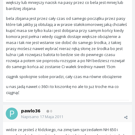
większy lub mniejszy nacisk na pasy przez co bela jest mniej lub
bardziej zbijana
bela zbijana jest przez cały czas od samego początku przez pasy
które tak jakby ją obtulają a w prasie stałokomorowej jaką chciałeś
kupić masa sie tylko kula i jest dobijana przy samym końcy kiedy
komora jest pełna i wtedy ciągnik dostaje większe obciążenie a
masa i tak nie jest wstanie sie dobić do samego środka, z takiej
prasy mośesz nawet wybrać nieraz ręką słonę ze środka bo jest
luźna i jak rozwijasz balota to bedzie sie do pewnego czasu
rozwija a potem sie poprostu rozsypie a po NH bedziesz rozwijał
do samego końca aż zostanie Ci wałek średnicy nawet 15cm
ciągnik spokojnie sobie poradzi, cały czas ma równe obciążenie
u nas jadą nawet c-360 i to kiszonkę no ale to juz troche ma co
ciągnąć
pawlo36
0
Napisano
17 Maja 2011
widze ze jesteś z łódzkiego, na zimę tam sprzedałem NH 650 i