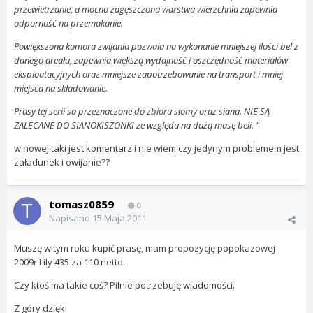
przewietrzanie, a mocno zagęszczona warstwa wierzchnia zapewnia
odporność na przemakanie.
Powiększona komora zwijania pozwala na wykonanie mniejszej ilości bel z
danego areału, zapewnia większą wydajność i oszczędność materiałów
eksploatacyjnych oraz mniejsze zapotrzebowanie na transport i mniej
miejsca na składowanie.
Prasy tej serii sa przeznaczone do zbioru słomy oraz siana. NIE SĄ
ZALECANE DO SIANOKISZONKI ze względu na dużą masę beli. "
w nowej taki jest komentarz i nie wiem czy jedynym problemem jest
załadunek i owijanie??
tomasz0859
0
Napisano
15 Maja 2011
Muszę w tym roku kupić prasę, mam propozycję popokazowej
2009r Lily 435 za 110 netto.
Czy ktoś ma takie coś? Pilnie potrzebuję wiadomości.
Z góry dzięki