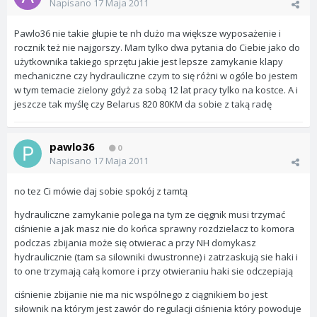
Napisano
17 Maja 2011
Pawlo36 nie takie głupie te nh dużo ma większe wyposażenie i
rocznik też nie najgorszy. Mam tylko dwa pytania do Ciebie jako do
użytkownika takiego sprzętu jakie jest lepsze zamykanie klapy
mechaniczne czy hydrauliczne czym to się różni w ogóle bo jestem
w tym temacie zielony gdyż za sobą 12 lat pracy tylko na kostce. A i
jeszcze tak myślę czy Belarus 820 80KM da sobie z taką radę
pawlo36
0
Napisano
17 Maja 2011
no tez Ci mówie daj sobie spokój z tamtą
hydrauliczne zamykanie polega na tym ze cięgnik musi trzymać
ciśnienie a jak masz nie do końca sprawny rozdzielacz to komora
podczas zbijania może się otwierac a przy NH domykasz
hydraulicznie (tam sa silowniki dwustronne) i zatrzaskują sie haki i
to one trzymają całą komore i przy otwieraniu haki sie odczepiają
ciśnienie zbijanie nie ma nic wspólnego z ciągnikiem bo jest
siłownik na którym jest zawór do regulacji ciśnienia który powoduje