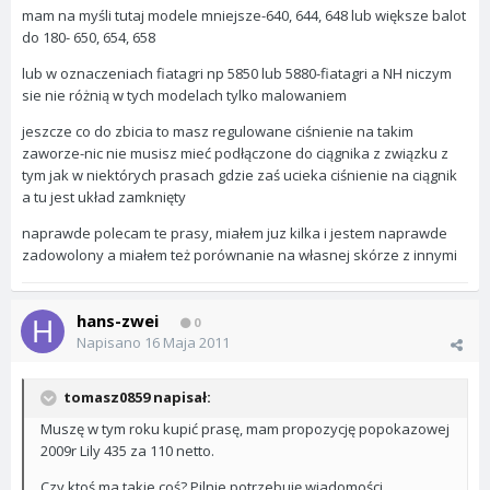
mam na myśli tutaj modele mniejsze-640, 644, 648 lub większe balot
do 180- 650, 654, 658
lub w oznaczeniach fiatagri np 5850 lub 5880-fiatagri a NH niczym
sie nie różnią w tych modelach tylko malowaniem
jeszcze co do zbicia to masz regulowane ciśnienie na takim
zaworze-nic nie musisz mieć podłączone do ciągnika z związku z
tym jak w niektórych prasach gdzie zaś ucieka ciśnienie na ciągnik
a tu jest układ zamknięty
naprawde polecam te prasy, miałem juz kilka i jestem naprawde
zadowolony a miałem też porównanie na własnej skórze z innymi
hans-zwei
0
Napisano
16 Maja 2011
tomasz0859 napisał:
Muszę w tym roku kupić prasę, mam propozycję popokazowej
2009r Lily 435 za 110 netto.
Czy ktoś ma takie coś? Pilnie potrzebuję wiadomości.