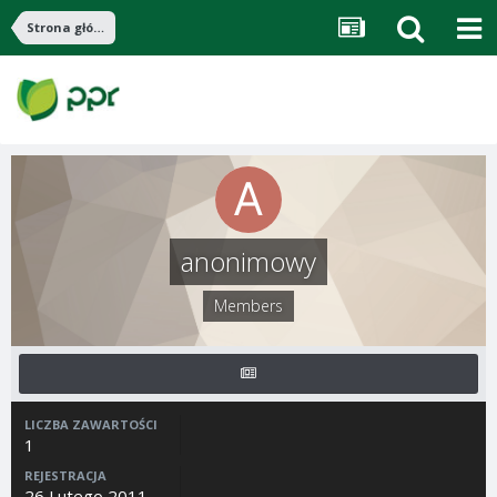
Strona główna
anonimowy
Members
LICZBA ZAWARTOŚCI
1
REJESTRACJA
26 Lutego 2011