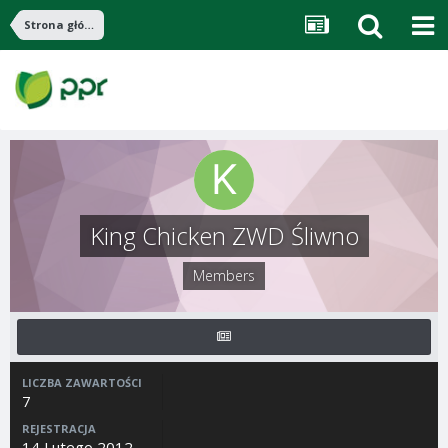
Strona główna
King Chicken ZWD Śliwno
Members
LICZBA ZAWARTOŚCI
7
REJESTRACJA
14 Lutego 2012