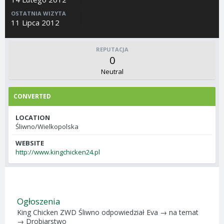
OSTATNIA WIZYTA
11 Lipca 2012
REPUTACJA
0
Neutral
CONVERTED
LOCATION
Śliwno/Wielkopolska
WEBSITE
http://www.kingchicken24.pl
Ogłoszenia
King Chicken ZWD Śliwno
odpowiedział
Eva
→ na temat
→
Drobiarstwo