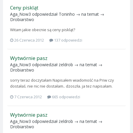
Ceny piskląt
Aga_Now3
odpowiedział
Toninho
→ na temat →
Drobiarstwo
Witam jakie obecnie są ceny piskląt?
26 Czerwca 2012
137 odpowiedzi
Wytwórnie pasz
Aga_Now3
odpowiedział
żeldrob
→ na temat →
Drobiarstwo
sorry teraz doczytałam Napisałem wiadomość na Priw czy
dostałaś. nie nic nie dostałam.. dzoszła. ja tez napisałam.
7 Czerwca 2012
665 odpowiedzi
Wytwórnie pasz
Aga_Now3
odpowiedział
żeldrob
→ na temat →
Drobiarstwo