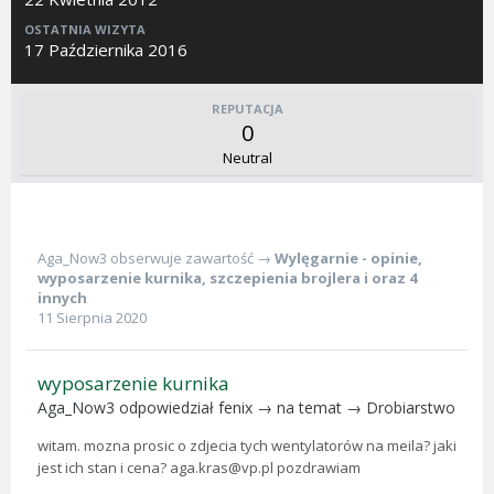
OSTATNIA WIZYTA
17 Października 2016
REPUTACJA
0
Neutral
Aga_Now3
obserwuje zawartość →
Wylęgarnie - opinie
,
wyposarzenie kurnika
,
szczepienia brojlera
i oraz 4
innych
11 Sierpnia 2020
wyposarzenie kurnika
Aga_Now3
odpowiedział
fenix
→ na temat →
Drobiarstwo
witam. mozna prosic o zdjecia tych wentylatorów na meila? jaki
jest ich stan i cena? aga.kras@vp.pl pozdrawiam