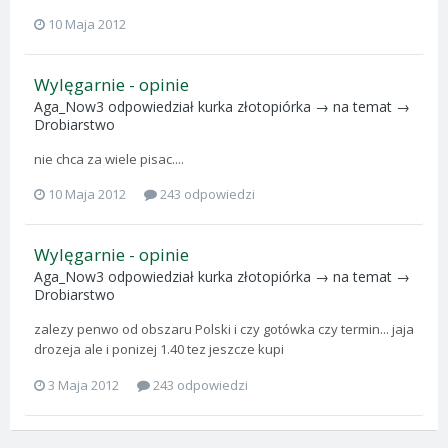
10 Maja 2012
Wylęgarnie - opinie
Aga_Now3
odpowiedział
kurka złotopiórka
→ na temat →
Drobiarstwo
nie chca za wiele pisac....
10 Maja 2012
243 odpowiedzi
Wylęgarnie - opinie
Aga_Now3
odpowiedział
kurka złotopiórka
→ na temat →
Drobiarstwo
zalezy penwo od obszaru Polski i czy gotówka czy termin... jaja
drozeja ale i ponizej 1.40 tez jeszcze kupi
3 Maja 2012
243 odpowiedzi