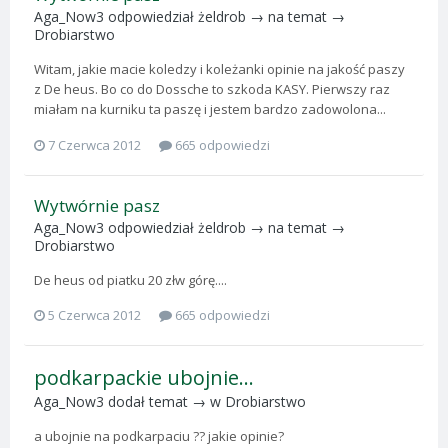
Aga_Now3
odpowiedział
żeldrob
→ na temat →
Drobiarstwo
Witam, jakie macie koledzy i koleżanki opinie na jakość paszy
z De heus. Bo co do Dossche to szkoda KASY. Pierwszy raz
miałam na kurniku ta paszę i jestem bardzo zadowolona...
7 Czerwca 2012
665 odpowiedzi
Wytwórnie pasz
Aga_Now3
odpowiedział
żeldrob
→ na temat →
Drobiarstwo
De heus od piatku 20 złw górę....
5 Czerwca 2012
665 odpowiedzi
podkarpackie ubojnie...
Aga_Now3
dodał temat → w
Drobiarstwo
a ubojnie na podkarpaciu ?? jakie opinie?