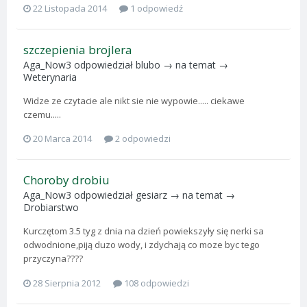
22 Listopada 2014
1 odpowiedź
szczepienia brojlera
Aga_Now3
odpowiedział
blubo
→ na temat →
Weterynaria
Widze ze czytacie ale nikt sie nie wypowie..... ciekawe
czemu.....
20 Marca 2014
2 odpowiedzi
Choroby drobiu
Aga_Now3
odpowiedział
gesiarz
→ na temat →
Drobiarstwo
Kurczętom 3.5 tyg z dnia na dzień powiekszyły się nerki sa
odwodnione,piją duzo wody, i zdychają co moze byc tego
przyczyna????
28 Sierpnia 2012
108 odpowiedzi