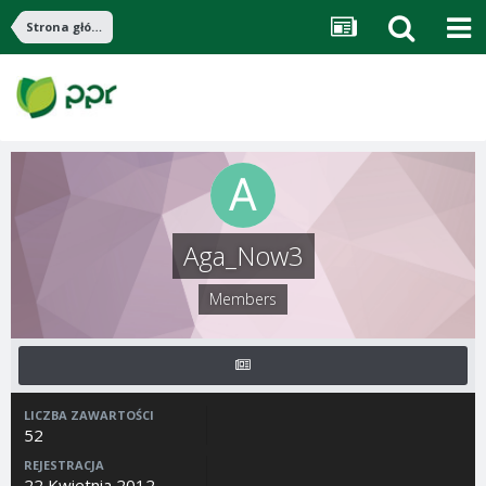
Strona główna
Aga_Now3
Members
LICZBA ZAWARTOŚCI
52
REJESTRACJA
22 Kwietnia 2012