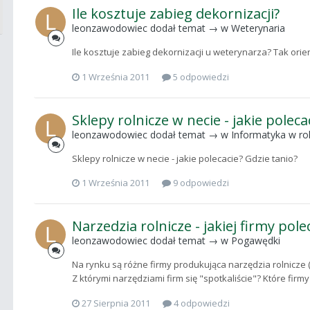
Ile kosztuje zabieg dekornizacji?
leonzawodowiec
dodał temat → w
Weterynaria
Ile kosztuje zabieg dekornizacji u weterynarza? Tak orien
1 Września 2011
5 odpowiedzi
Sklepy rolnicze w necie - jakie poleca
leonzawodowiec
dodał temat → w
Informatyka w rol
Sklepy rolnicze w necie - jakie polecacie? Gdzie tanio?
1 Września 2011
9 odpowiedzi
Narzedzia rolnicze - jakiej firmy pole
leonzawodowiec
dodał temat → w
Pogawędki
Na rynku są różne firmy produkująca narzędzia rolnicze (n
Z którymi narzędziami firm się "spotkaliście"? Które firm
27 Sierpnia 2011
4 odpowiedzi