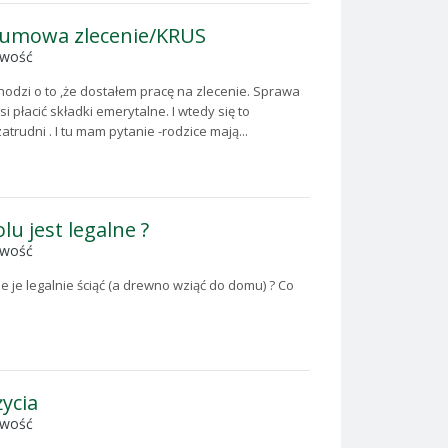
t/umowa zlecenie/KRUS
owość
hodzi o to ,że dostałem pracę na zlecenie. Sprawa
płacić składki emerytalne. I wtedy się to
trudni . I tu mam pytanie -rodzice mają...
lu jest legalne ?
owość
e je legalnie ściąć (a drewno wziąć do domu) ? Co
ycia
owość