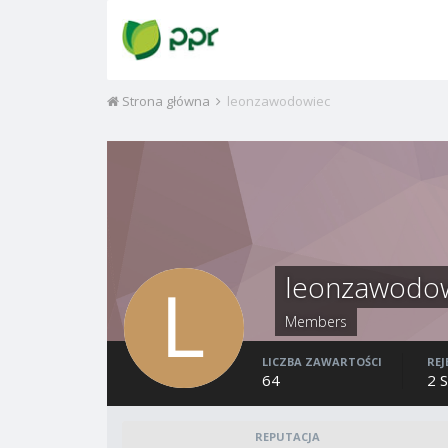
Strona główna
leonzawodowiec
leonzawodo
Members
LICZBA ZAWARTOŚCI
REJ
64
2 
REPUTACJA