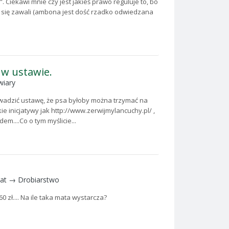
. Ciekawi mnie czy jest jakieś prawo reguluje to, bo
na się zawali (ambona jest dość rzadko odwiedzana
 w ustawie.
wiary
owadzić ustawę, że psa byłoby można trzymać na
kie inicjatywy jak http://www.zerwijmylancuchy.pl/ ,
m....Co o tym myślicie...
mat →
Drobiarstwo
60 zł.... Na ile taka mata wystarcza?