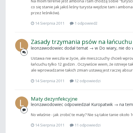
Na moim terenie jest ambona i tam chodzą sobie "turyści"
co się stanie jak jakiś leśny turysta wejdzie tam i ambo
przez leśników).
14 Sierpnia 2011
1 odpowiedź
Zasady trzymania psów na łańcuchu
leonzawodowiec
dodał temat → w
Do wiary, nie do 
Ustawa nie weszła w życie, ale mieszczuchy chcieli wpr
łańcuchu tylko 12 godzin . Oczywiście wiem, że istnieje ta
ale wprowadzanie takich zmian ustawą jest raczej absurde
14 Sierpnia 2011
12 odpowiedzi
Maty dezynfekcyjne
leonzawodowiec
odpowiedział
Kuropatwik
→ na te
No właśnie - jak zrobić te maty? Nie są takie tanie około 1
14 Sierpnia 2011
11 odpowiedzi