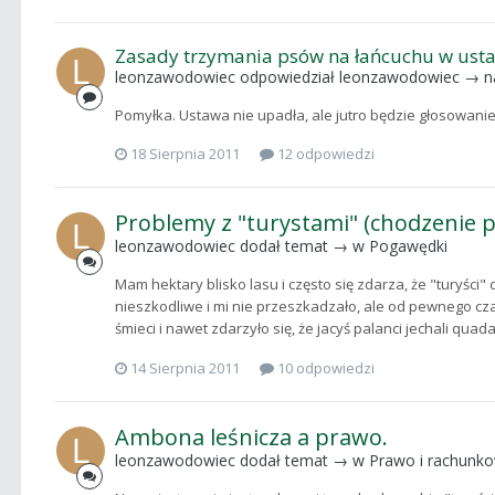
Zasady trzymania psów na łańcuchu w usta
leonzawodowiec
odpowiedział
leonzawodowiec
→ n
Pomyłka. Ustawa nie upadła, ale jutro będzie głosowanie
18 Sierpnia 2011
12 odpowiedzi
Problemy z "turystami" (chodzenie 
leonzawodowiec
dodał temat → w
Pogawędki
Mam hektary blisko lasu i często się zdarza, że "turyści
nieszkodliwe i mi nie przeszkadzało, ale od pewnego cz
śmieci i nawet zdarzyło się, że jacyś palanci jechali qua
14 Sierpnia 2011
10 odpowiedzi
Ambona leśnicza a prawo.
leonzawodowiec
dodał temat → w
Prawo i rachunk