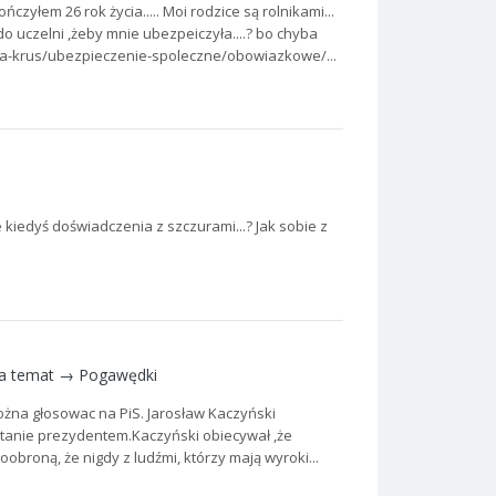
czyłem 26 rok życia..... Moi rodzice są rolnikami...
o uczelni ,żeby mnie ubezpeiczyła....? bo chyba
ania-krus/ubezpieczenie-spoleczne/obowiazkowe/...
ie kiedyś doświadczenia z szczurami...? Jak sobie z
a temat →
Pogawędki
ożna głosowac na PiS. Jarosław Kaczyński
ostanie prezydentem.Kaczyński obiecywał ,że
obroną, że nigdy z ludźmi, którzy mają wyroki...