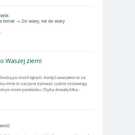
wie.
a temat →
Do wiary, nie do wiary
.
po Waszej ziemi
" chodzą po moich łąkach. Kiedyś uważałem to za
asu mnie to zaczyna irytować. Ludzie zostawiają
dami po moim pastwisku. Chyba dowalę kilka...
owość