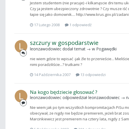
Jestem studentem (nie pracuje) -i kilkanąscie dni temu ukoń
Czy ja jestem ubezpieczony zdrowotnie ? Czy musze iść d
łapie się jako domownik.... http://www.krus.gov.pl/zad
17 Lutego 2008
1 odpowiedź
szczury w gospodarstwie
leonzawodowiec
dodał temat → w
Pogawędki
nie wiem gdzie to wpisać -jak źle to przenieście... Mieliśc
nimi poradziliście...? trutkami ?
14 Października 2007
13 odpowiedzi
Na kogo będziecie głosować ?
leonzawodowiec
odpowiedział
leonzawodowiec
→ n
Nie wiem jak po tym wszystkich kompromitacjach PiSu m
obiecywał, ze nigdy nie będzie premierem, jeżeli brat z
Marcinkiewicz jest premierem na cztery lata, nigdy z Samo