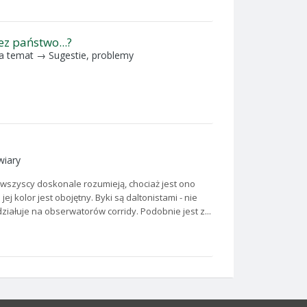
ez państwo...?
a temat →
Sugestie, problemy
wiary
 wszyscy doskonale rozumieją, chociaż jest ono
j kolor jest obojętny. Byki są daltonistami - nie
iałuje na obserwatorów corridy. Podobnie jest z...