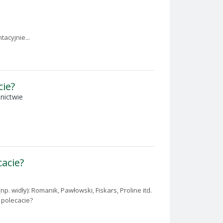
tacyjnie...
cie?
nictwie
cacie?
p. widły): Romanik, Pawłowski, Fiskars, Proline itd.
y polecacie?