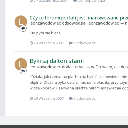
5 Października 2007
201 odpowiedzi
CZy to forum(portal) jest finanswowane prz
leonzawodowiec
odpowiedział
leonzawodowiec
→ n
Kto pyta nie błądzi ...
29 Września 2007
5 odpowiedzi
Byki są daltonistami
leonzawodowiec
dodał temat → w
Do wiary, nie do 
"Działa, jak czerwona płachta na byka" - to powiedzenie
błędne. Otóż na byka działa machanie płachtą, przy czym je
widzą kolorów. Czerwona płachta natomiast świetnie oddz
29 Września 2007
5 odpowiedzi