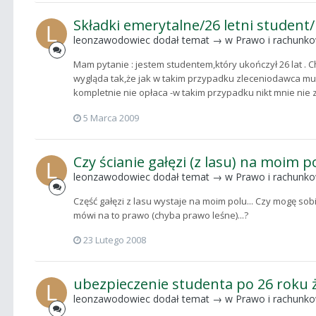
Składki emerytalne/26 letni studen
leonzawodowiec
dodał temat → w
Prawo i rachunk
Mam pytanie : jestem studentem,który ukończył 26 lat . C
wygląda tak,że jak w takim przypadku zleceniodawca musi 
kompletnie nie opłaca -w takim przypadku nikt mnie nie za
5 Marca 2009
Czy ścianie gałęzi (z lasu) na moim po
leonzawodowiec
dodał temat → w
Prawo i rachunk
Część gałęzi z lasu wystaje na moim polu... Czy mogę sobi
mówi na to prawo (chyba prawo leśne)...?
23 Lutego 2008
ubezpieczenie studenta po 26 roku ż
leonzawodowiec
dodał temat → w
Prawo i rachunk