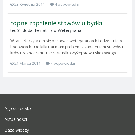
23 Kwietnia 2014
4 odpowiedzi
ropne zapalenie stawów u bydła
ted61
dodał temat → w
Weterynaria
Witam. Naczytałem się postów o weterynarzach i odwrotnie o
hodowcach . Od kilku lat mam problem z zapaleniem stawów u
krów i zaznaczam - nie racic tylko wyżej stawu skokowego -...
21 Marca 2014
4 odpowiedzi
Agroturystyka
Aktualności
Baza wiedzy