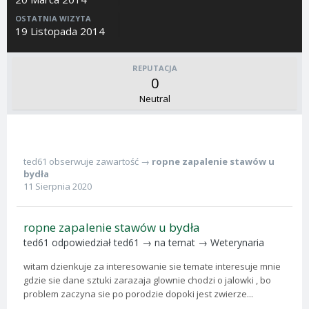
OSTATNIA WIZYTA
19 Listopada 2014
REPUTACJA
0
Neutral
ted61
obserwuje zawartość →
ropne zapalenie stawów u
bydła
11 Sierpnia 2020
ropne zapalenie stawów u bydła
ted61
odpowiedział
ted61
→ na temat →
Weterynaria
witam dzienkuje za interesowanie sie temate interesuje mnie
gdzie sie dane sztuki zarazaja glownie chodzi o jalowki , bo
problem zaczyna sie po porodzie dopoki jest zwierze...