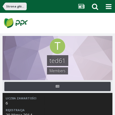
Strona główna
ted61
Members
LICZBA ZAWARTOŚCI
6
REJESTRACJA
20 Marca 2014